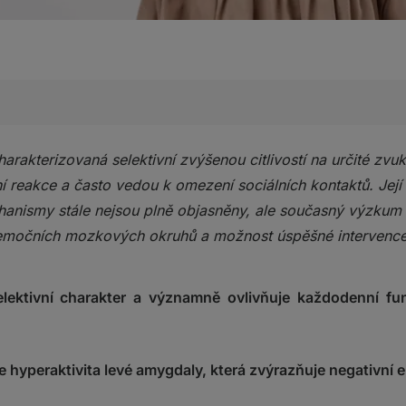
arakterizovaná selektivní zvýšenou citlivostí na určité zvuky
misofonie
í reakce a často vedou k omezení sociálních kontaktů. Její
onie
anismy stále nejsou plně objasněny, ale současný výzku
emočních mozkových okruhů a možnost úspěšné intervence
lektivní charakter a významně ovlivňuje každodenní fun
je hyperaktivita levé amygdaly, která zvýrazňuje negativní