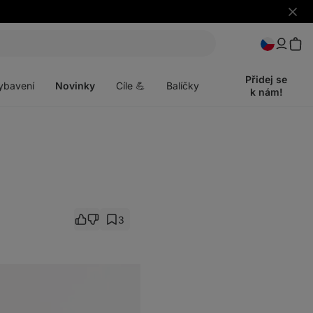
Skrýt
upozo
t
Otevřít
menu
Přidej se
ybavení
Novinky
Cíle 💪
Balíčky
k nám!
3