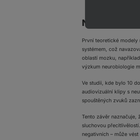
Neurobiologi
První teoretické modely
systémem, což navazoval
oblastí mozku, napříkla
výzkum neurobiologie mi
Ve studii, kde bylo 10 d
audiovizuální klipy s ne
spouštěných zvuků zazna
Tento závěr naznačuje, 
sluchovou přecitlivělos
negativních – může vést 