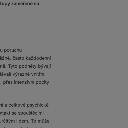
ístupy zaměřené na
ou poruchu
běžné, často každodenní
bně. Tyto podněty bývají
ávají výrazné vnitřní
 přes intenzivní pocity
í a celkové psychické
ontakt se spouštěcími
určitým lidem. To může