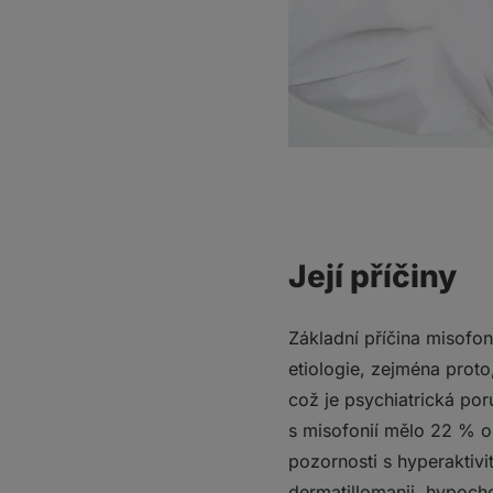
Její příčiny
Základní příčina misofo
etiologie, zejména prot
což je psychiatrická po
s misofonií mělo 22 % 
pozornosti s hyperaktiv
dermatillomanii, hypoch