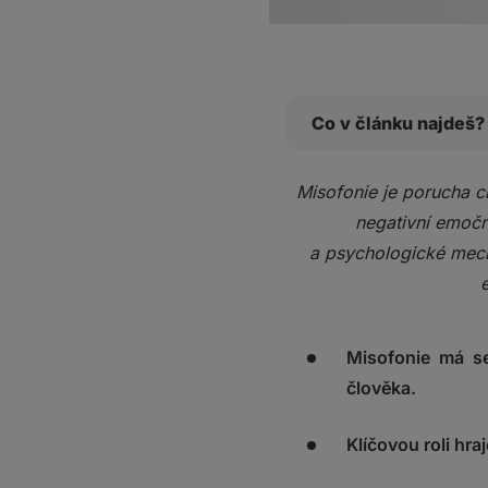
Co v článku najdeš?
Co je to misofonie?
Misofonie je porucha ch
Vysoká citlivost vs. 
negativní emočn
Neurobiologie misof
a psychologické mech
Její příčiny
Léčba misofonie
Co si z toho vzít?
Misofonie má se
člověka.
Klíčovou roli hra