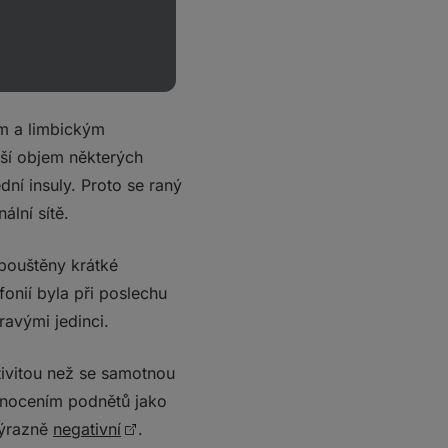
ým a limbickým
tší objem některých
ní insuly. Proto se raný
lní sítě.
 pouštěny krátké
fonií byla při poslechu
avými jedinci.
tivitou než se samotnou
odnocením podnětů jako
výrazně
negativní
.