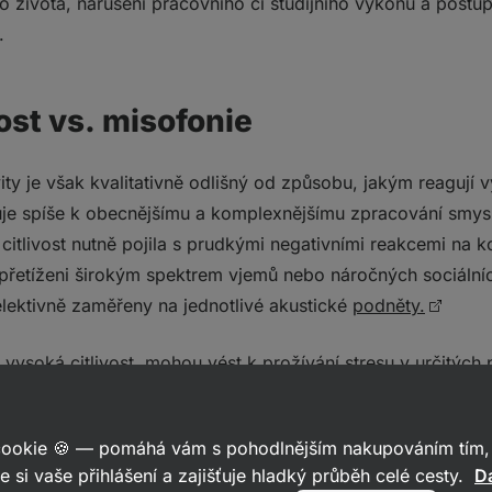
ho života, narušení pracovního či studijního výkonu a post
.
ost vs. misofonie
ity je však kvalitativně odlišný od způsobu, jakým reagují v
ahuje spíše k obecnějšímu a komplexnějšímu zpracování smy
 citlivost nutně pojila s prudkými negativními reakcemi na 
t přetíženi širokým spektrem vjemů nebo náročných sociálních 
elektivně zaměřeny na jednotlivé akustické
podněty.
 vysoká citlivost, mohou vést k prožívání stresu v určitých p
stují zásadní rozdíly. Misofonie vykazuje výrazně selektiv
ěče jsou obvykle velmi přesně vymezené. Naproti tomu vysok
 cookie 🍪 — pomáhá vám s pohodlnějším nakupováním tím, 
ercepčních i emočních reakcí, které nejsou omezeny pouz
e si vaše přihlášení a zajišťuje hladký průběh celé cesty.
Da