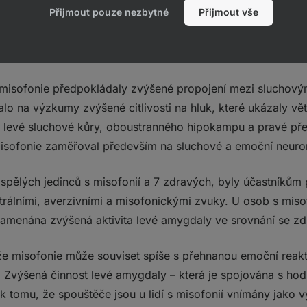
Přijmout pouze nezbytné
Přijmout vše
e misofonie
 misofonie předpokládaly zvýšené propojení mezi sluchov
o na výzkumy zvýšené citlivosti na hluk, které ukázaly vě
d levé sluchové kůry, oboustranného hipokampu a pravé před
sofonie zaměřoval především na sluchové a emoční neuroná
ospělých jedinců s misofonií a 7 zdravých, byly účastníkům
utrálními, averzivními a misofonickými zvuky. U osob s miso
menána zvýšená aktivita levé amygdaly ve srovnání se zdr
že misofonie může souviset spíše s přehnanou emoční reak
tí. Zvýšená činnost levé amygdaly – která je spojována s h
k tomu, že spouštěče jsou u lidí s misofonií vnímány jako 