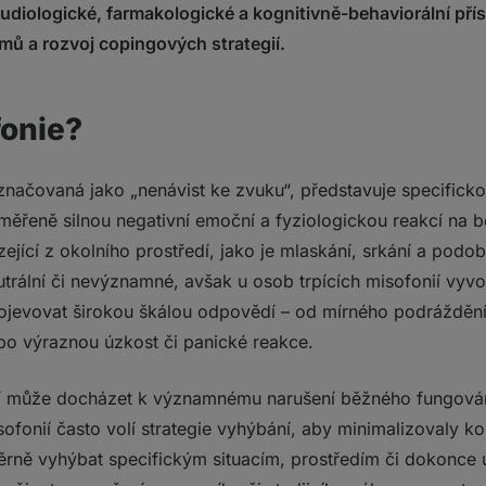
udiologické, farmakologické a kognitivně-behaviorální př
ů a rozvoj copingových strategií.
fonie?
značovaná jako „nenávist ke zvuku“, představuje specifick
měřeně silnou negativní emoční a fyziologickou reakcí na 
ící z okolního prostředí, jako je mlaskání, srkání a podo
trální či nevýznamné, avšak u osob trpících misofonií vyvol
ojevovat širokou škálou odpovědí – od mírného podráždění,
po výraznou úzkost či panické reakce.
í může docházet k významnému narušení běžného fungován
ofonií často volí strategie vyhýbání, aby minimalizovaly k
ně vyhýbat specifickým situacím, prostředím či dokonce 