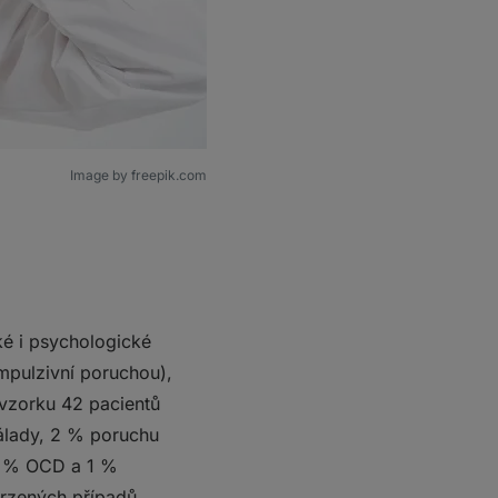
Image by freepik.com
ké i psychologické
mpulzivní poruchou),
 vzorku 42 pacientů
álady, 2 % poruchu
 1 % OCD a 1 %
vrzených případů