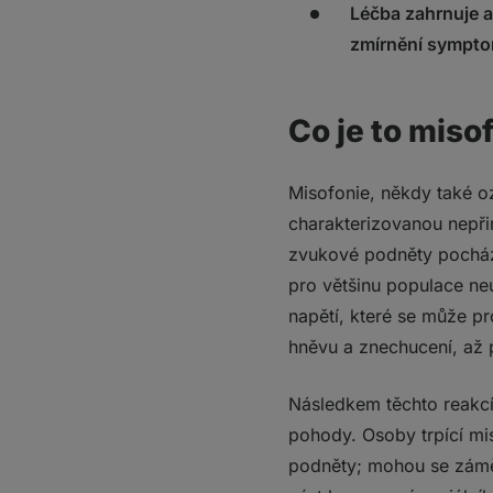
Léčba zahrnuje a
zmírnění symptom
Co je to miso
Misofonie, někdy také o
charakterizovanou nepři
zvukové podněty pocházej
pro většinu populace neu
napětí, které se může pr
hněvu a znechucení, až 
Následkem těchto reakc
pohody. Osoby trpící mis
podněty; mohou se záměr