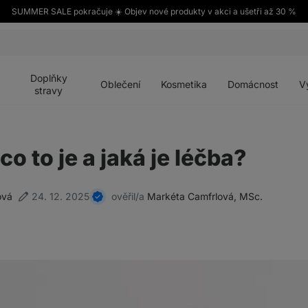
SUMMER SALE pokračuje ☀️ Objev nové produkty v akci a ušetři až 30 %
Otevřít
Otevřít
Otevřít
Otevřít
Otevří
menu
menu
menu
menu
menu
Doplňky
Oblečení
Kosmetika
Domácnost
V
stravy
co to je a jaká je léčba?
ová
24. 12. 2025
ověřil/a
Markéta Camfrlová, MSc.