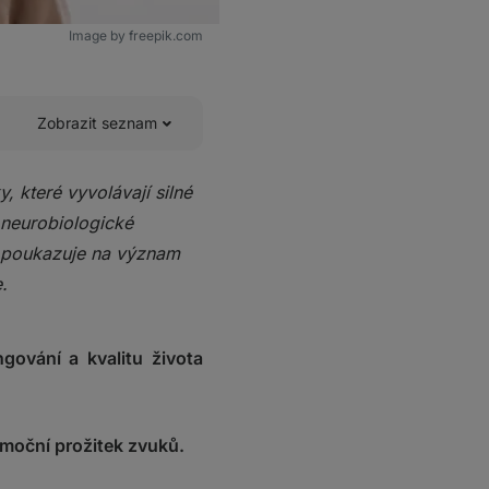
Image by freepik.com
Zobrazit seznam
, které vyvolávají silné
 neurobiologické
m poukazuje na význam
.
gování a kvalitu života
 emoční prožitek zvuků.