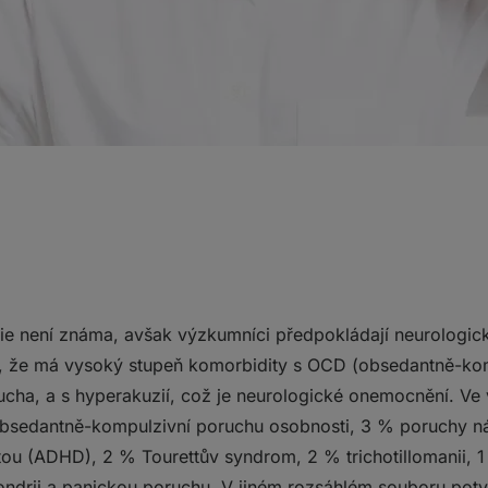
nie není známa, avšak výzkumníci předpokládají neurologic
o, že má vysoký stupeň komorbidity s OCD (obsedantně-ko
rucha, a s hyperakuzií, což je neurologické onemocnění. Ve
obsedantně-kompulzivní poruchu osobnosti, 3 % poruchy n
itou (ADHD), 2 % Tourettův syndrom, 2 % trichotillomanii,
ondrii a panickou poruchu. V jiném rozsáhlém souboru pot