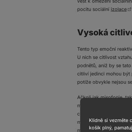
vést k omezení sociální
pocitu sociální
izolace
Vysoká citliv
Tento typ emoční reaktiv
U nich se citlivost vzt
podnětů, aniž by se tato
citliví jedinci mohou bý
potíže obvykle nejsou s
Ačkoli jak misofonie, tak
mezi oběma fenomény exi
charakter, a její spoušt
Klidně si vezměte
mnohem širší spektrum p
košík plný, pamatuj
modalitní
kanál
.