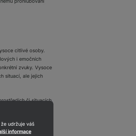
upnému prohlubování
ysoce citlivé osoby.
slových i emočních
konkrétní zvuky. Vysoce
situací, ale jejich
rostředích či situacích,
ní, převážně sluchový
á citlivost zahrnuje
že udržuje váš
e na jeden smyslový
lší informace