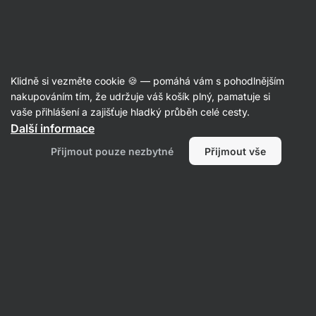
Aktin
Recepty
Klidně si vezměte cookie 🍪 — pomáhá vám s pohodlnějším
Perníkové ovesné sušenky
nakupováním tím, že udržuje váš košík plný, pamatuje si
vaše přihlášení a zajišťuje hladký průběh celé cesty.
Karolína Kramářová
Další informace
25 min.
Sdílet
Komentáře
4
25
393
Přijmout pouze nezbytné
Přijmout vše