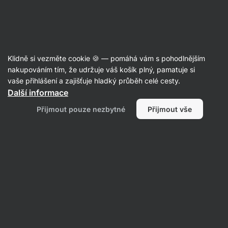
Aktin
Články
Klidně si vezměte cookie 🍪 — pomáhá vám s pohodlnějším
Síla placebo efektu: Jak dokáže
nakupováním tím, že udržuje váš košík plný, pamatuje si
vaše přihlášení a zajišťuje hladký průběh celé cesty.
mysl ovlivnit zdraví
Další informace
Mgr. Martin Šaier
19. 06. 2025
Přijmout pouze nezbytné
Přijmout vše
ověřil/a
Mgr. Kristýna Kovářová a PhDr. Barbora
Matějčková
Sdílet
Komentáře
1