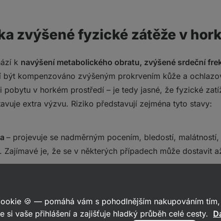
ika zvýšené fyzické zátěže v ho
hází k
navýšení metabolického obratu, zvýšené srdeční fre
 být kompenzováno zvýšeným prokrvením kůže a ochlazov
i pobytu v horkém prostředí – je tedy jasné, že fyzické zat
tavuje extra výzvu. Riziko představují zejména tyto stavy:
ka
– projevuje se nadměrným pocením, bledostí, malátností, 
. Zajímavé je, že se v některých případech může dostavit a
 se přehřátím na přímém slunci, někdy se mu říká také “př
 cookie 🍪 — pomáhá vám s pohodlnějším nakupováním tím, 
éna celková slabost, únava, tepelné poškození kůže (typicky
e si vaše přihlášení a zajišťuje hladký průběh celé cesty.
Da
že projevit až po několika dnech.