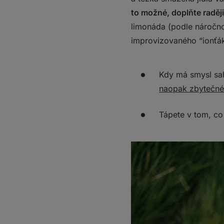
to možné, doplňte raději
limonáda (podle náročnos
improvizovaného “ionťá
Kdy má smysl sa
naopak zbytečné
Tápete v tom, co