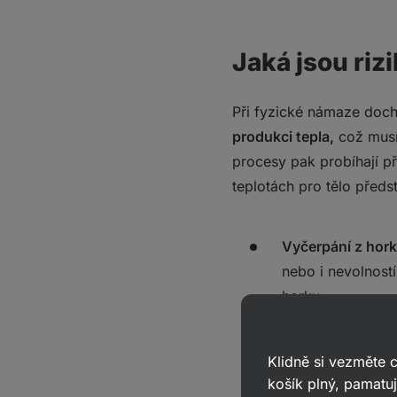
Jaká jsou riz
Při fyzické námaze doc
produkci tepla,
což musí
procesy pak probíhají př
teplotách pro tělo předs
Vyčerpání z hor
nebo i nevolností
horku.
Úžeh
– vyznačuje
Klidně si vezměte
něj typické zejm
košík plný, pamatuj
šíje. Opět se mů