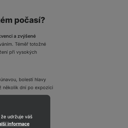
rkém počasí?
kvenci a zvýšené
áním. Téměř totožné
ížení při vysokých
únavou, bolestí hlavy
ž několik dní po expozici
ehřátí mozku”. Jsou pro
že udržuje váš
 hlavy) nebo i ztuhlá
lší informace