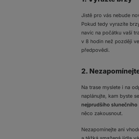
Jistě pro vás nebude no
Pokud tedy vyrazíte brzy
navíc na počátku vaší t
v 8 hodin než později v
předpovědi.
2. Nezapomínejte
Na trase myslete i na o
naplánujte, kam byste se
nejprudšího slunečního 
něco zakousnout.
Nezapomínejte ani vhodné
a těžká smažená jídla vá