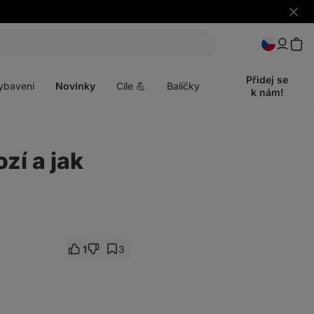
Skrýt
upozo
t
Otevřít
menu
Přidej se
ybavení
Novinky
Cíle 💪
Balíčky
k nám!
zí a jak
1
3