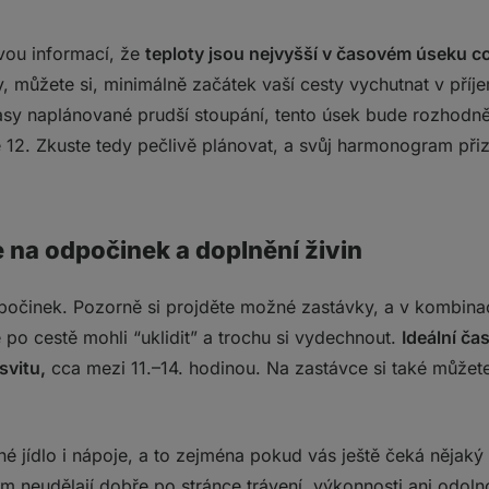
vou informací, že
teploty jsou nejvyšší v časovém úseku cc
, můžete si, minimálně začátek vaší cesty vychutnat v příj
rasy naplánované prudší stoupání, tento úsek bude rozhodně
e 12. Zkuste tedy pečlivě plánovat, a svůj harmonogram při
 na odpočinek a doplnění živin
dpočinek. Pozorně si projděte možné zastávky, a v kombina
 po cestě mohli “uklidit” a trochu si vydechnout.
Ideální ča
svitu,
cca mezi 11.–14. hodinou. Na zastávce si také můžet
 jídlo i nápoje, a to zejména pokud vás ještě čeká nějaký 
m neudělají dobře po stránce trávení, výkonnosti ani odoln