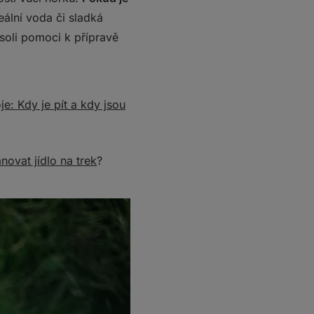
ální voda či sladká
 soli pomoci k přípravě
e: Kdy je pít a kdy jsou
novat jídlo na trek
?