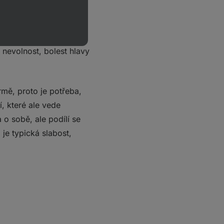
ětraných místnostech
můžete se “odrovnat”
nevolnost, bolest hlavy
rmě, proto je potřeba,
, které ale vede
o sobě, ale podílí se
 je typická slabost,