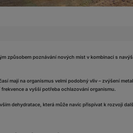
s výhodná v mnoha ohledech
šené fyzické zátěže v horkém počasí?
ělým způsobem poznávání nových míst v kombinaci s navýš
chránit před horkem
časí mají na organismus velmi podobný vliv – zvýšení meta
na odpočinek a doplnění živin
ín
í frekvence a vyšší potřeba ochlazování organismu.
vací krém
ak slunečními brýlemi
evším dehydratace, která může navíc přispívat k rozvoji da
oblečení a pokrývku hlavy
tek tekutin