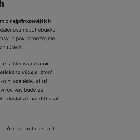
ch
ím z nejpřirozenějších
dálenosti nepotřebujete
 trasy je pak samozřejmě
ých túrách.
ť už z hlediska
zdraví
getického výdeje
, které
kolní scenérie, ať už
vince vás bude za
te dostat až na 560 kcal
 chůzí: za hodinu spálíte