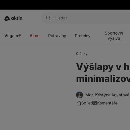
Aktin
Otevřít
Otevřít
Otevřít
Otevřít
menu
menu
menu
menu
Sportovní
Vilgain®
Akce
Potraviny
Proteiny
výživa
Články
Výšlapy v h
minimalizov
Mgr. Kristýna Kovářová
Sdílet
Komentáře