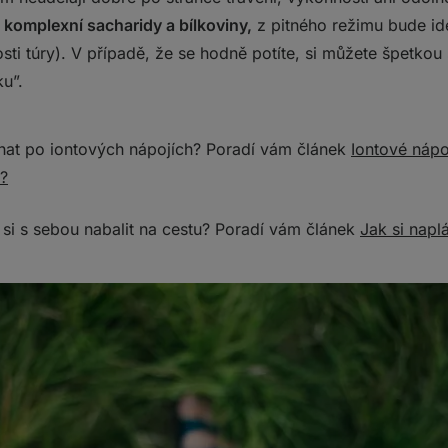
 komplexní sacharidy a bílkoviny,
z pitného režimu bude ide
ti túry). V případě, že se hodně potíte, si můžete špetkou
ku”.
hat po iontových nápojích? Poradí vám článek
Iontové nápoj
?
 si s sebou nabalit na cestu? Poradí vám článek
Jak si naplá