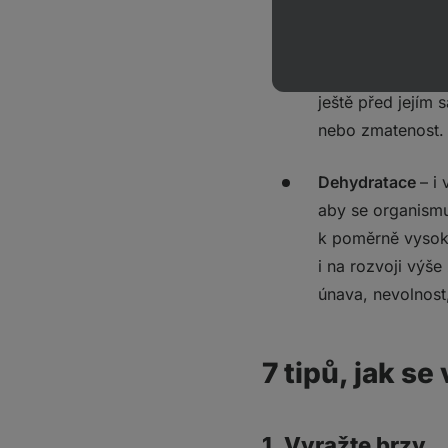
Úpal
– k úpalu m
nebo dopravních 
ještě před jejím
nebo zmatenost
Dehydratace
– i
aby se organismu
k poměrně vysoký
i na rozvoji výše
únava, nevolnost,
7 tipů, jak se
1. Vyražte brzy