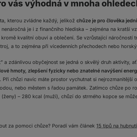
 pro vás výhodná v mnoha ohlede
vita, kterou zvládne každý, jelikož
chůze je pro člověka jedn
enáročná je i z finančního hlediska – zejména na kratší vz
 kromě kvalitní obuvi a oblečení. Se vzrůstající náročností
stroj, a to zejména při vícedenních přechodech nebo horsk
” a zdánlivou obyčejnost se jedná o skvělý druh aktivity, a
alové hmoty, zlepšení fyzicky nebo znatelné navýšení ener
. Při chůzi navíc máte prostor vychutnat si nejrozmanitější o
írodou, nebo městem s řadou památek. Zatímco chůze po ro
l (ženy) – 280 kcal (muži), chůzí do strmého kopce se může
nout za pomoci chůze? Poradí vám článek
15 tipů na hubnutí