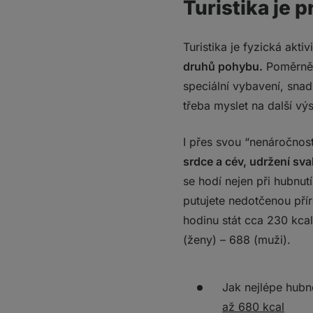
Turistika je
Turistika je fyzická akti
druhů pohybu.
Poměrně n
speciální vybavení, snad
třeba myslet na další vý
I přes svou “nenáročnost
srdce a cév, udržení sv
se hodí nejen při hubnutí
putujete nedotčenou př
hodinu stát cca 230 kca
(ženy) – 688 (muži).
Jak nejlépe hub
až 680 kcal