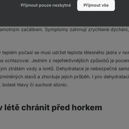
Přijmout pouze nezbytné
Přijmout vše
ůže dojít i bez přímého slunečního záření, tedy ve špatně v
prostředcích. Pokud tedy na túru jedete autem či vlakem, 
 samotným začátkem. Symptomy zahrnují zrychlené dýchání, 
.
 v teplém počasí se musí udržet teplota tělesného jádra v no
s ochlazoval. Jedním z nejefektivnějších způsobů je pocení
m ztrátám vody a iontů. Dehydratace je nebezpečná sama 
 zmíněných stavů a zhoršuje jejich průběh. I pro dehydrataci
 bolest hlavy či suchost sliznic.
 v létě chránit před horkem