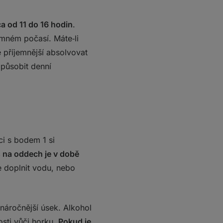
a od 11 do 16 hodin
.
emném počasí. Máte‑li
 příjemnější absolvovat
způsobit denní
ci s bodem 1 si
s na oddech je v době
e doplnit vodu, nebo
náročnější úsek. Alkohol
osti vůči horku.
Pokud je