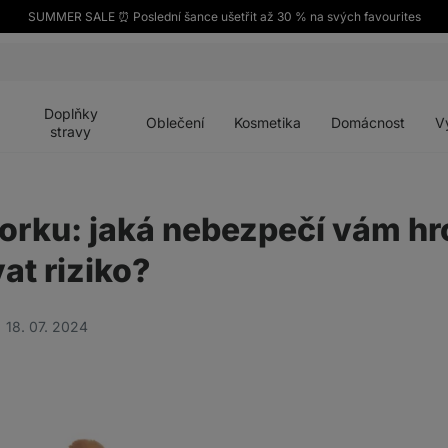
SUMMER SALE ⏰ Poslední šance ušetřit až 30 % na svých favourites
Otevřít
Otevřít
Otevřít
Otevřít
Otevří
menu
menu
menu
menu
menu
Doplňky
Oblečení
Kosmetika
Domácnost
V
stravy
orku: jaká nebezpečí vám hro
at riziko?
18. 07. 2024