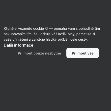
Aktin
Články
Klidně si vezměte cookie 🍪 — pomáhá vám s pohodlnějším
Hlíva ústřičná: má její konzumace
nakupováním tím, že udržuje váš košík plný, pamatuje si
vaše přihlášení a zajišťuje hladký průběh celé cesty.
účinky na naše zdraví?
Další informace
Mgr. Aneta Martinková
15. 02. 2023
Přijmout pouze nezbytné
Přijmout vše
ověřil/a
RNDr. Tomáš Novotný a Mgr. Kristýna Kovářová
Sdílet
Komentáře
2
4