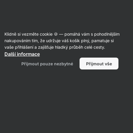
Aktin
Recepty
Klidně si vezměte cookie 🍪 — pomáhá vám s pohodlnějším
Jednoduchá silvestrovská
nakupováním tím, že udržuje váš košík plný, pamatuje si
vaše přihlášení a zajišťuje hladký průběh celé cesty.
mňamka: Avokádové stromečky s
Další informace
paprikou
Přijmout pouze nezbytné
Přijmout vše
Michaela Dobiášová
25 min.
Sdílet
Komentáře
12
71