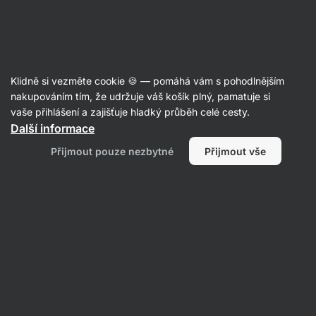
Aktin
Recepty
Klidně si vezměte cookie 🍪 — pomáhá vám s pohodlnějším
nakupováním tím, že udržuje váš košík plný, pamatuje si
Filtrovat
Řazení
:
Nejnovější
2
vaše přihlášení a zajišťuje hladký průběh celé cesty.
Další informace
Domácí
Přijmout pouze nezbytné
Přijmout vše
Bún
bò
Nam
Bô