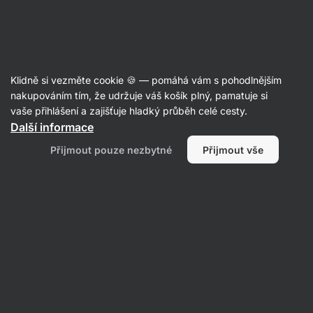
Aktin
Recepty
Klidně si vezměte cookie 🍪 — pomáhá vám s pohodlnějším
nakupováním tím, že udržuje váš košík plný, pamatuje si
Filtrovat
Řazení
:
Nejpopulárnější
2
vaše přihlášení a zajišťuje hladký průběh celé cesty.
Další informace
Vegan
Přijmout pouze nezbytné
Přijmout vše
Shakshuka,
na
které
si
pochutná
i
jedlík
masa