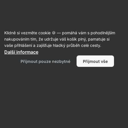
Aktin
Recepty
Klidně si vezměte cookie 🍪 — pomáhá vám s pohodlnějším
nakupováním tím, že udržuje váš košík plný, pamatuje si
Filtrovat
Řazení
:
Nejpopulárnější
2
vaše přihlášení a zajišťuje hladký průběh celé cesty.
Další informace
Zdravá
Přijmout pouze nezbytné
Přijmout vše
vajíčková
pomazánka
s
cottage