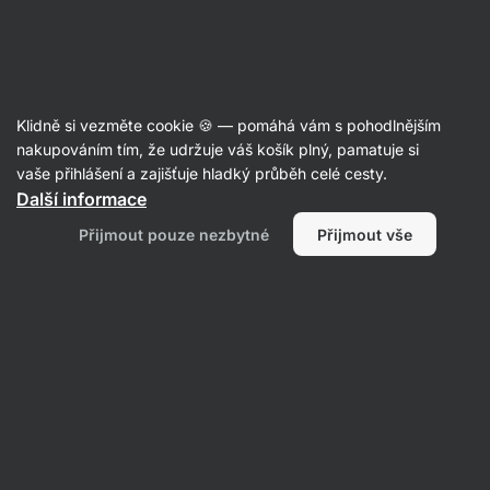
Aktin
Články
Klidně si vezměte cookie 🍪 — pomáhá vám s pohodlnějším
Veganuary: Co to je a vyplatí se
nakupováním tím, že udržuje váš košík plný, pamatuje si
vaše přihlášení a zajišťuje hladký průběh celé cesty.
zkoušet?
Další informace
Mgr. Kristýna Kovářová
02. 01. 2025
Přijmout pouze nezbytné
Přijmout vše
ověřil/a
PhDr. Barbora Matějčková
Sdílet
Komentáře
2
2