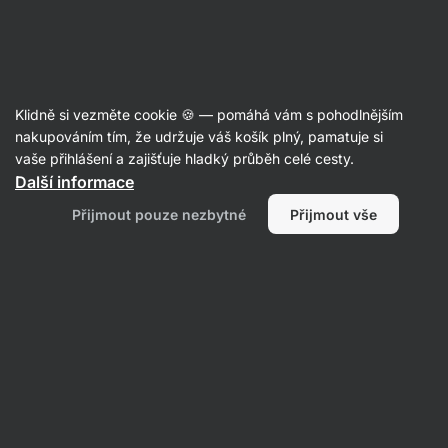
Aktin
Články
Klidně si vezměte cookie 🍪 — pomáhá vám s pohodlnějším
Horké nápoje na zimu, které nejen
nakupováním tím, že udržuje váš košík plný, pamatuje si
vaše přihlášení a zajišťuje hladký průběh celé cesty.
zahřejí
Další informace
Bc. Karolína Šimečková
12. 10. 2023
Přijmout pouze nezbytné
Přijmout vše
Sdílet
Komentáře
12
36