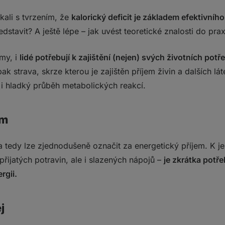
 vypočítat?
tkali s tvrzením, že
kalorický deficit je základem efektivníh
dstavit? A ještě lépe – jak uvést teoretické znalosti do pr
my, i
lidé potřebují k zajištění (nejen) svých životních potře
y (FAQ)
k strava, skrze kterou je zajištěn příjem živin a dalších láte
o kalorického deficitu?
í i hladký průběh metabolických reakcí.
 kalorickém deficitu?
ě při hubnutí?
em
 tedy lze zjednodušeně označit za energetický příjem. K jeh
přijatých potravin, ale i slazených nápojů –
je zkrátka potř
rgii.
j