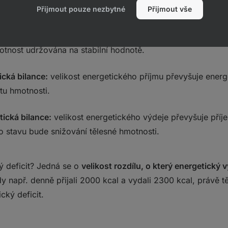
ru. Možnosti mohou být následující:
Přijmout pouze nezbytné
Přijmout vše
etická bilance:
velikost energetického příjmu a výdeje je v
tnost udržována na stabilní hodnotě.
ická bilance:
velikost energetického příjmu převyšuje energ
tu hmotnosti.
tická bilance:
velikost energetického výdeje převyšuje příje
 stavu bude snižování tělesné hmotnosti.
ký deficit? Jedná se o
velikost rozdílu, o který energetický 
y např. denně přijali 2000 kcal a vydali 2300 kcal, právě 
cký deficit.