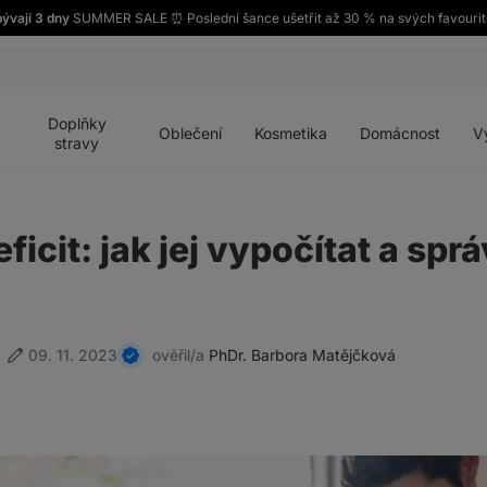
ývají 3 dny
SUMMER SALE ⏰ Poslední šance ušetřit až 30 % na svých favourit
Otevřít
Otevřít
Otevřít
Otevřít
Otevří
menu
menu
menu
menu
menu
Doplňky
Oblečení
Kosmetika
Domácnost
V
stravy
ficit: jak jej vypočítat a spr
09. 11. 2023
ověřil/a
PhDr. Barbora Matějčková