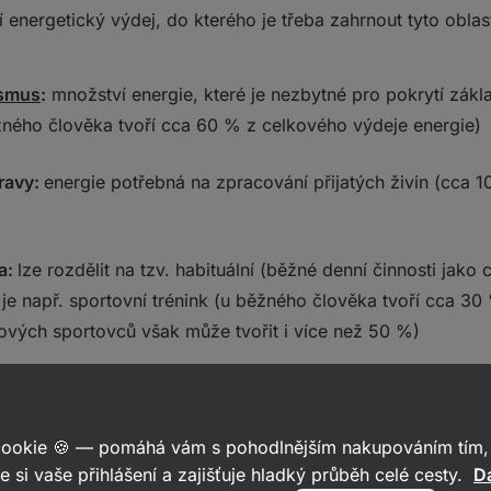
 energetický výdej, do kterého je třeba zahrnout tyto oblast
ismus
:
množství energie, které je nezbytné pro pokrytí zákl
ného člověka tvoří cca 60 % z celkového výdeje energie)
travy:
energie potřebná na zpracování přijatých živin (cca 
a:
lze rozdělit na tzv. habituální (běžné denní činnosti jako
je např. sportovní trénink (u běžného člověka tvoří cca 3
lových sportovců však může tvořit i více než 50 %)
nce
 cookie 🍪 — pomáhá vám s pohodlnějším nakupováním tím, 
. energetická bilance, která vás informuje o tom, v jakém j
e si vaše přihlášení a zajišťuje hladký průběh celé cesty.
Da