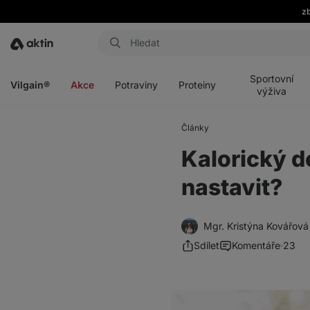
zb
Aktin
Otevřít
Otevřít
Otevřít
Otevřít
menu
menu
menu
menu
Sportovní
Vilgain®
Akce
Potraviny
Proteiny
výživa
Články
Kalorický de
nastavit?
Mgr. Kristýna Kovářová
Sdílet
Komentáře
23