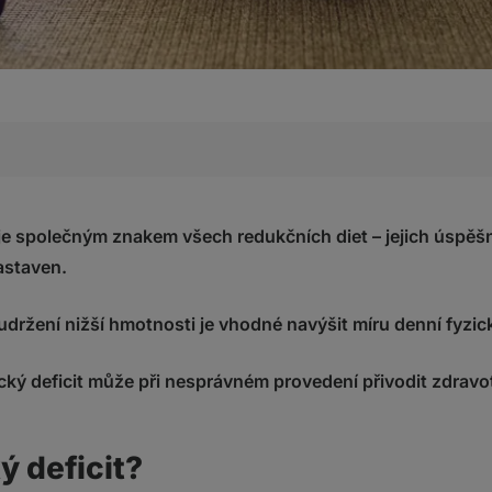
it?
t je společným znakem všech redukčních diet – jejich úspěš
m
astaven.
ce
držení nižší hmotnosti je vhodné navýšit míru denní fyzické
cit správně nastavit?
eficit
rický deficit může při nesprávném provedení přivodit zdravo
ký deficit
ký deficit
deficit držet?
ký deficit?
nutí nezastavilo?