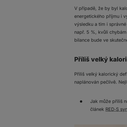
V případě, že by byl kal
energetického příjmu i 
výsledku a tím i správné 
např. 5 %, kvůli chybám 
bilance bude ve skuteč
Příliš velký kalor
Příliš velký kalorický def
naplánován pečlivě. Nejl
Jak může příliš n
článek
RED‑S syn