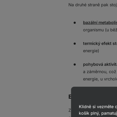
Na druhé straně pak stojí
bazální metabol
organismu (u běž
termický efekt s
energie)
pohybová aktivit
a záměrnou, což 
energie, u vrcho
Energetická bila
Klidně si vezměte
Zde přichází na řadu tzv
košík plný, pamatuj