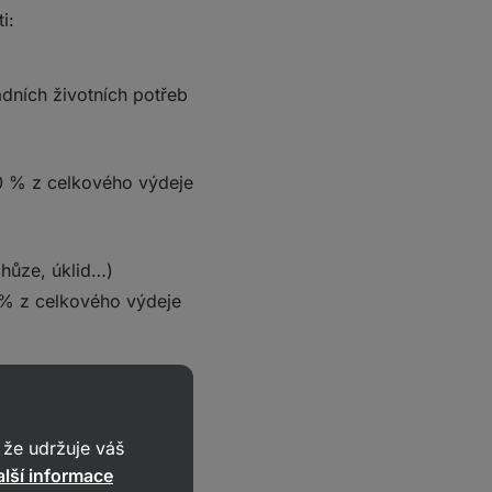
i:
adních životních potřeb
10 % z celkového výdeje
 chůze, úklid…)
0 % z celkového výdeje
že udržuje váš
sou energetický výdej
lší informace