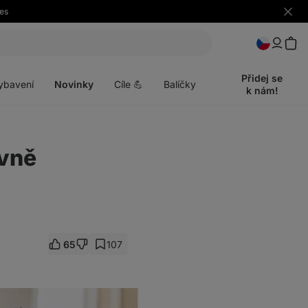
es
Skrýt
upozo
t
Otevřít
menu
Přidej se
ybavení
Novinky
Cíle 💪
Balíčky
k nám!
ávně
65
107