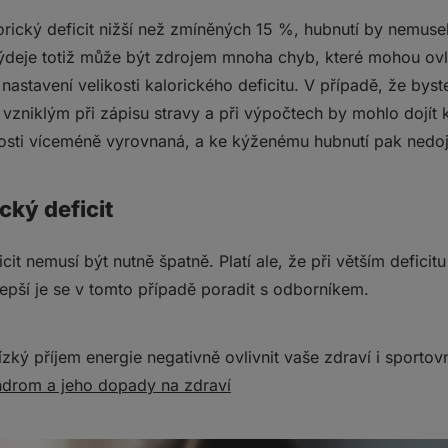
orický deficit nižší než zmíněných 15 %, hubnutí by nemusel
výdeje totiž může být zdrojem mnoha chyb, které mohou ovl
nastavení velikosti kalorického deficitu. V případě, že byste 
vzniklým při zápisu stravy a při výpočtech by mohlo dojít 
nosti víceméně vyrovnaná, a ke kýženému hubnutí pak nedo
ický deficit
icit nemusí být nutně špatně. Platí ale, že při větším deficit
epší je se v tomto případě poradit s odborníkem.
ízký příjem energie negativně ovlivnit vaše zdraví i sportov
drom a jeho dopady na zdraví