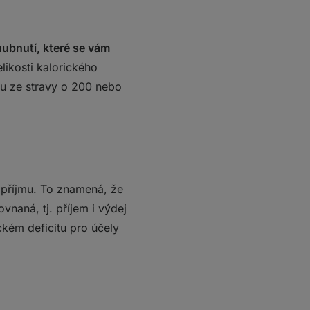
hubnutí, které se vám
elikosti kalorického
tou ze stravy o 200 nebo
 příjmu. To znamená, že
naná, tj. příjem i výdej
ckém deficitu pro účely