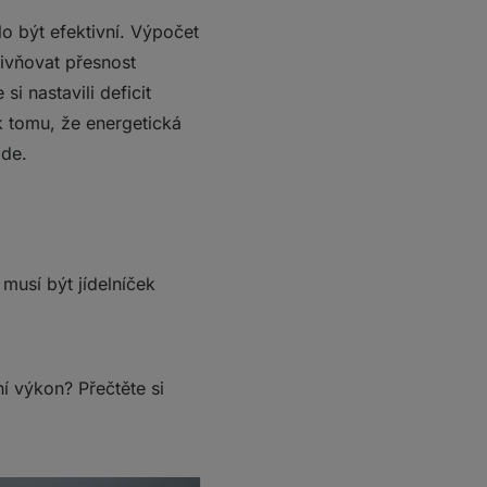
o být efektivní. Výpočet
ivňovat přesnost
si nastavili deficit
k tomu, že energetická
jde.
u musí být jídelníček
ní výkon? Přečtěte si