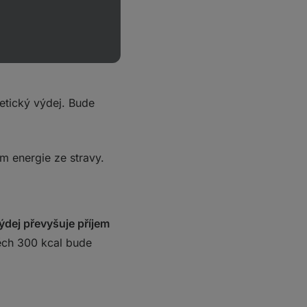
íceméně stejná. V tomto
etický výdej. Bude
m energie ze stravy.
výdej převyšuje příjem
těch 300 kcal bude