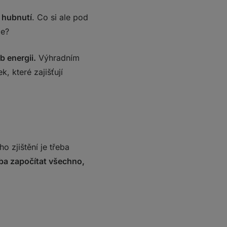
o hubnutí
. Co si ale pod
axe?
b energii.
Výhradním
k, které zajišťují
o zjištění je třeba
eba započítat všechno,