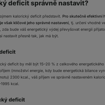
cký deficit správně nastavit?
pojmem kalorický deficit představit.
Pro skutečně efektivní 
je však klíčové jeho správné nastavení
, tj. určení vhodné v
no, zda bude váš energetický výdej převyšovat energii přija
si nastavit přesně tak, jak má být.
deficit
cký deficit by měl být 15–20 % z celkového energetického
říjem (množství energie, kdy bude energetická bilance vyrov
notu) 2300 kcal., váš příjem ve správně nastaveném kalori
–1995 kcal.
cký deficit