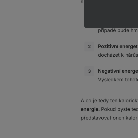
a příjem vzájemném pomě
Vyrovnaná energ
případě bude hmo
Pozitivní energet
docházet k nárůs
Negativní energe
Výsledkem tohoto
A co je tedy ten kaloric
energie.
Pokud byste ted
představovat onen kalori