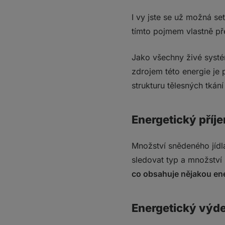
Jak kalorický deficit
I vy jste se už možná se
Energetický výdej
tímto pojmem vlastně pře
Kalorický deficit
Co si z toho vzít?
Jako všechny živé systé
Často kladené otázk
zdrojem této energie je pa
1. Jak se dostat d
strukturu tělesných tkán
2. Proč nehubnu v
3. Kolik kcal denn
Energetický příj
Množství snědeného jídla
sledovat typ a množství 
co obsahuje nějakou ene
Energetický výde