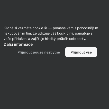
Aktin
Články
Klidně si vezměte cookie 🍪 — pomáhá vám s pohodlnějším
5 tipů, díky kterým zaručeně
nakupováním tím, že udržuje váš košík plný, pamatuje si
vaše přihlášení a zajišťuje hladký průběh celé cesty.
zhubnete i bez počítání kalorií
Další informace
Tereza Havlínová
22. 01. 2023
Přijmout pouze nezbytné
Přijmout vše
Sdílet
Komentáře
3
39
58