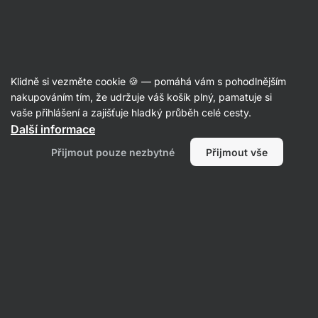
Aktin
Recepty
Klidně si vezměte cookie 🍪 — pomáhá vám s pohodlnějším
Kuřecí nugety ze 3 ingrediencí
nakupováním tím, že udržuje váš košík plný, pamatuje si
vaše přihlášení a zajišťuje hladký průběh celé cesty.
Nikoleta Kohútová
Další informace
30 min.
Sdílet
Komentáře
35
755
Přijmout pouze nezbytné
Přijmout vše