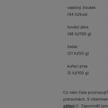
vaječný žloutek
(44 IU/kus)
hovězí játra
(48 IU/100 g)
čedar
(21 IU/50 g)
kuřecí prsa
(5 IU/100 g)
Co nám čísla prozrazují?
potravinách. S vitaminem
záření
. Zapomněli jsm