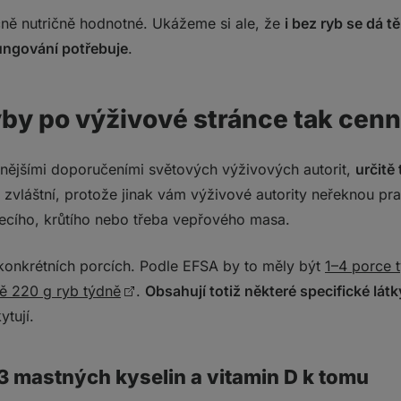
čně nutričně hodnotné. Ukážeme si ale, že
i bez ryb se dá t
ngování potřebuje
.
yby po výživové stránce tak cen
ůznějšími doporučeními světových výživových autorit,
určitě
u zvláštní, protože jinak vám výživové autority neřeknou pra
řecího, krůtího nebo třeba vepřového masa.
 konkrétních porcích. Podle EFSA by to měly být
1–4 porce 
ě 220 g ryb týdně
.
Obsahují totiž některé specifické látk
ytují.
3 mastných kyselin a vitamin D k tomu