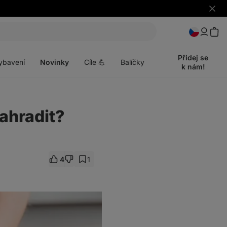
Skrýt
upozo
t
Otevřít
menu
Přidej se
ybavení
Novinky
Cíle 💪
Balíčky
k nám!
nahradit?
4
1