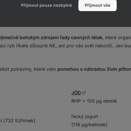
Přijmout pouze nezbytné
Přijmout vše
ít plnohodnotnou náhradu za ko
výjimečně bohatým zdrojem řady cenných látek
, které orga
 ryb říkáte důrazné NE, ani pro vás svět nekončí. Jen bu
alézt potraviny, které vám
pomohou s náhradou živin příto
JÓD
RHP = 150 μg denně
řecký jogurt
i (732 IU/hrnek)
(116 μg/kelímek)