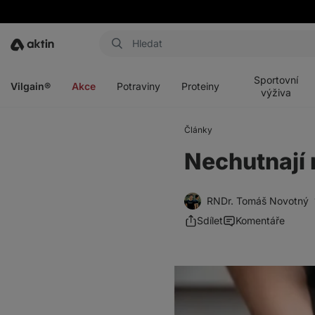
Aktin
Otevřít
Otevřít
Otevřít
Otevřít
menu
menu
menu
menu
Sportovní
Vilgain®
Akce
Potraviny
Proteiny
výživa
Články
Nechutnají m
RNDr. Tomáš Novotný
Sdílet
Komentáře