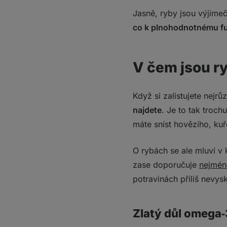
Jasně, ryby jsou výjime
co k plnohodnotnému fu
V čem jsou r
Když si zalistujete nejr
najdete
. Je to tak troch
máte sníst hovězího, ku
O rybách se ale mluví v
zase doporučuje
nejmén
potravinách příliš nevysk
Zlatý důl omega‑