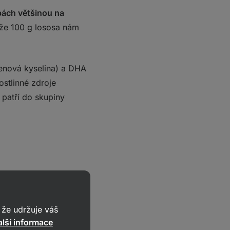
bách většinou na
, že 100 g lososa nám
enová kyselina) a DHA
ostlinné zdroje
 patří do skupiny
že udržuje váš
lší informace