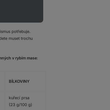
nzumaci ryb?
nismus potřebuje.
dete muset trochu
mných v rybím mase
:
BÍLKOVINY
kuřecí prsa
(23 g/100 g)