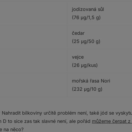
jodizovaná sůl
(76 μg/1,5 g)
čedar
(25 μg/50 g)
vejce
(26 μg/kus)
mořská řasa Nori
(232 μg/10 g)
 Nahradit bílkoviny určitě problém není, také jód se vyskyt
 D to sice zas tak slavné není, ale pořád
můžeme čerpat z
e na něco?