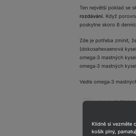
Ten největší poklad se 
rozdávání
. Když porovn
poskytne skoro 8 denníc
Zde je potřeba zmínit, ž
(dokosahexaenová kyseli
omega‑3 mastných kyselin
omega‑3 mastných kyselin
Vedle omega‑3 mastných 
vitamin D (500 I
jód (137 μg na 10
Klidně si vezměte
košík plný, pamatuj
bílkoviny (asi 20