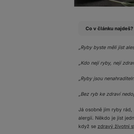
Co v článku najdeš?
V čem jsou ryby po v
„Ryby byste měli jíst al
Zlatý důl omega‑3
Je možné najít plno
„Kdo nejí ryby, nejí zdra
Omega‑3 MK v rybách 
„Ryby jsou nenahradite
Kdo hledá, ten naj
Co si z toho vzít?
„Bez ryb ke zdraví nedop
Já osobně jím ryby rád, a
alergií. Někdo je jíst j
když se
zdravý životní s