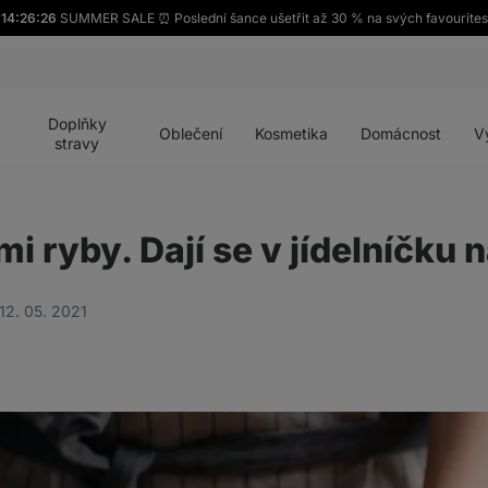
14:26:25
SUMMER SALE ⏰ Poslední šance ušetřit až 30 % na svých favourites
Otevřít
Otevřít
Otevřít
Otevřít
Otevří
menu
menu
menu
menu
menu
Doplňky
Oblečení
Kosmetika
Domácnost
V
stravy
i ryby. Dají se v jídelníčku 
12. 05. 2021