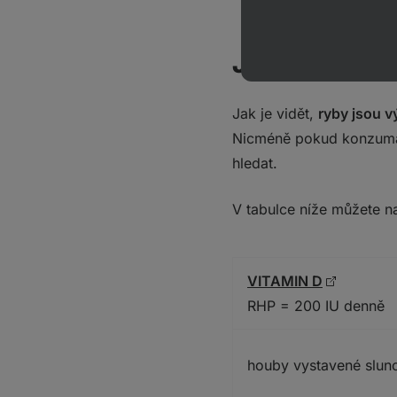
Je možné naj
Jak je vidět,
ryby jsou 
Nicméně pokud konzumaci
hledat.
V tabulce níže můžete n
VITAMIN D
RHP = 200 IU denně
houby vystavené slunc