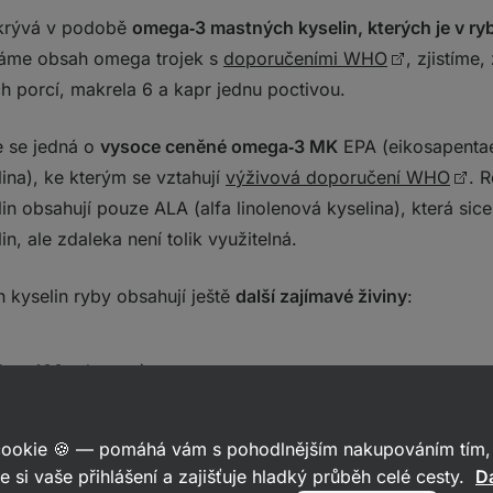
skrývá v podobě
omega‑3 mastných kyselin, kterých je v ry
áme obsah omega trojek s
doporučeními WHO
, zjistíme
h porcí, makrela 6 a kapr jednu poctivou.
e se jedná o
vysoce ceněné omega‑3 MK
EPA (eikosapenta
na), ke kterým se vztahují
výživová doporučení WHO
. R
 obsahují pouze ALA (alfa linolenová kyselina), která sice
, ale zdaleka není tolik využitelná.
kyselin ryby obsahují ještě
další zajímavé živiny
:
U na 100 g lososa)
0 g tresky)
 cookie 🍪 — pomáhá vám s pohodlnějším nakupováním tím, 
e si vaše přihlášení a zajišťuje hladký průběh celé cesty.
Da
 g bílkovin na 100 g ryby)