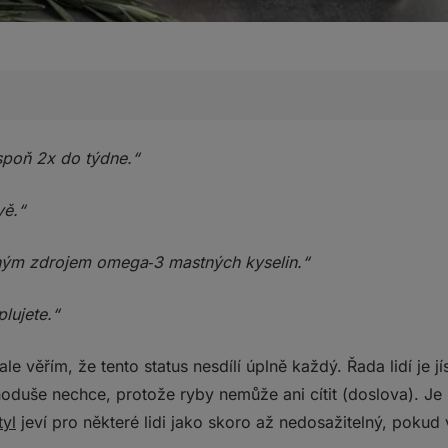
ýživové stránce tak cenné?
espoň 2x do týdne.“
 mastných kyselin a vitamin D k tomu
hodnotnou náhradu za konzumaci ryb?
vě.“
jsou stále o level jinde
lným zdrojem omega‑3 mastných kyselin.“
de!
lujete.“
le věřím, že tento status nesdílí úplně každý. Řada lidí je j
ednoduše nechce, protože ryby nemůže ani cítit (doslova). Je
tyl
jeví pro některé lidi jako skoro až nedosažitelný, pokud