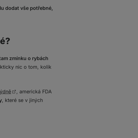
ělu dodat vše potřebné,
né?
 tam zmínku o rybách
kticky nic o tom, kolik
týdně
, americká FDA
y
, které se v jiných