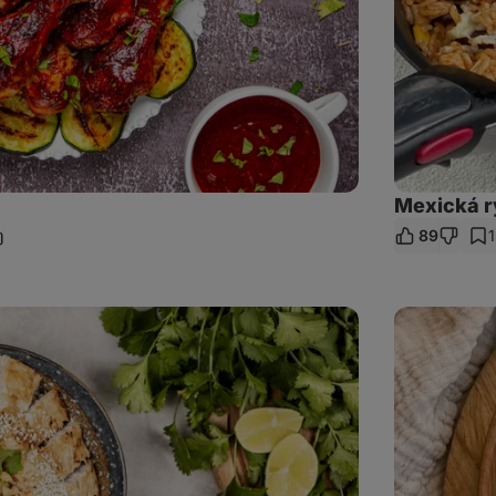
Mexická r
89
ílet
dkaz
Kuřecí
pizza
tacos