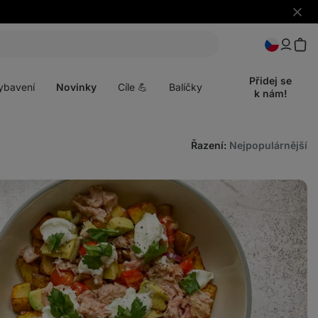
Skrýt
upozo
t
Otevřít
menu
Přidej se
ybavení
Novinky
Cíle 💪
Balíčky
k nám!
Řazení
:
Nejpopulárnější