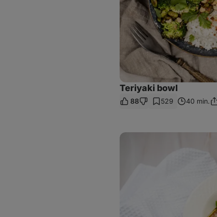
Teriyaki bowl
88
529
40 min.
Sd
o
Špagety
s
citronovo-
ricottovou
omáčkou