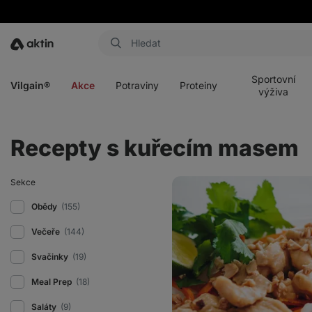
Aktin
Otevřít
Otevřít
Otevřít
Otevřít
menu
menu
menu
menu
Sportovní
Vilgain®
Akce
Potraviny
Proteiny
výživa
Recepty s kuřecím masem
Kuřecí
Sekce
maso
s
Obědy
(155)
arašídovou
omáčkou
Večeře
(144)
Svačinky
(19)
Meal Prep
(18)
Saláty
(9)