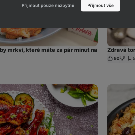
Přijmout pouze nezbytné
Přijmout vše
aby mrkví, které máte za pár minut na
Zdravá to
90
et
az
Mexická
rýže
s
kuřecím
masem
z
jedné
pánve