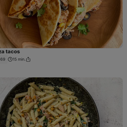
za tacos
769
15 min.
Sdílet
odkaz