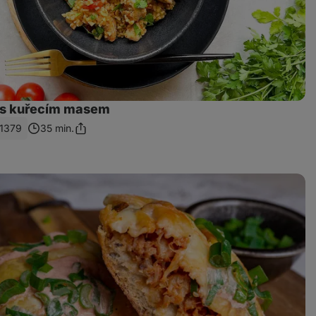
 s kuřecím masem
1379
35 min.
Sdílet
odkaz