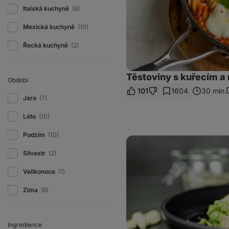
Italská kuchyně
(8)
Mexická kuchyně
(10)
Řecká kuchyně
(2)
Těstoviny s kuřecím a
Období
101
1604
30 min.
Jaro
(7)
Léto
(10)
Podzim
(10)
Těstoviny
s
Silvestr
(2)
pestem
z
medvědího
Velikonoce
(1)
česneku
Zima
(6)
Ingredience