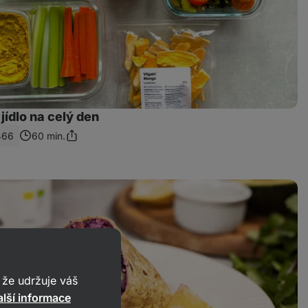
ídlo na celý den
466
60 min.
Sdílet
odkaz
že udržuje váš
lší informace