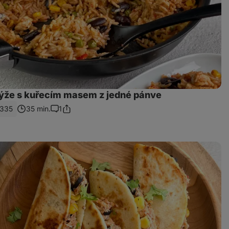
ýže s kuřecím masem z jedné pánve
1335
35 min.
1
Sdílet
Komentáře
odkaz