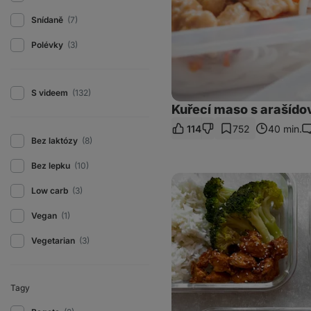
Snídaně
(7)
Polévky
(3)
S videem
(132)
Kuřecí maso s arašíd
114
752
40 min.
K
Bez laktózy
(8)
Bez lepku
(10)
Kuře
v
Low carb
(3)
omáčce
z
Vegan
(1)
demi
glace:
Vegetarian
(3)
oběd
do
krabičky
na
4
Tagy
dny