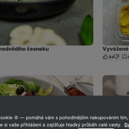
 medvědího česneku
Vyvážené j
94
ílet
kaz
Zdravá
tortilla
s
kuřecím
masem
 cookie 🍪 — pomáhá vám s pohodlnějším nakupováním tím, 
e si vaše přihlášení a zajišťuje hladký průběh celé cesty.
Da