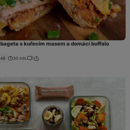
bageta s kuřecím masem a domácí buffalo
548
30 min.
1
Sdílet
Komentáře
odkaz