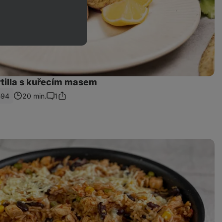
rtilla s kuřecím masem
594
20 min.
1
Sdílet
Komentáře
odkaz