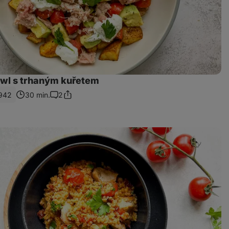
wl s trhaným kuřetem
942
30 min.
2
Sdílet
Komentáře
odkaz