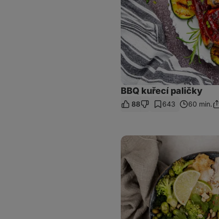
BBQ kuřecí paličky
88
643
60 min.
Sd
o
Teriyaki
bowl