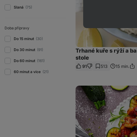
stole
Slaná
(75)
Doba přípravy
Do 15 minut
(30)
Do 30 minut
(91)
Trhané kuře s rýží a b
stole
Do 60 minut
(161)
91
513
15 min.
Sdíl
60 minut a více
(21)
odk
BBQ
kuřecí
paličky