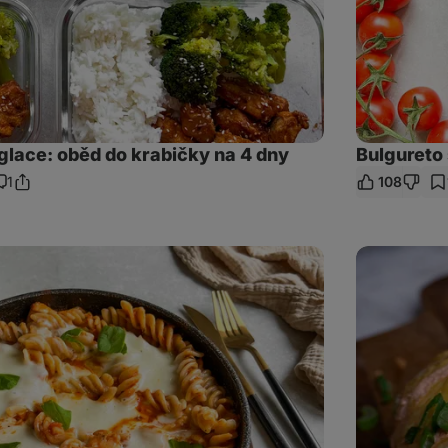
glace: oběd do krabičky na 4 dny
Bulgureto
1
108
Sdílet
omentáře
odkaz
Zapečená
bageta
s
kuřecím
masem
a
domácí
buffalo
omáčkou