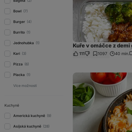
Bageta
(2)
Bowl
(7)
Burger
(4)
Burrito
(1)
Jednohubka
(1)
Kuře v omáčce z demi 
111
1097
40 min.
Kari
(3)
K
Pizza
(6)
Těstoviny
Placka
(1)
s
kuřecím
a
rajčatovou
omáčkou
Kuchyně
Americká kuchyně
(9)
Asijská kuchyně
(28)