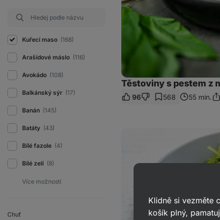
Kuřecí maso
(168)
Arašídové máslo
(116)
Avokádo
(108)
Těstoviny s pestem z
Balkánský sýr
(17)
96
568
55 min.
Sd
od
Banán
(145)
Batáty
(43)
Trhané
kuře
Bílé fazole
(4)
s
rýží
a
Bílé zelí
(8)
baby
mrkví,
které
máte
za
Klidně si vezměte
pár
košík plný, pamatuj
minut
Chuť
na