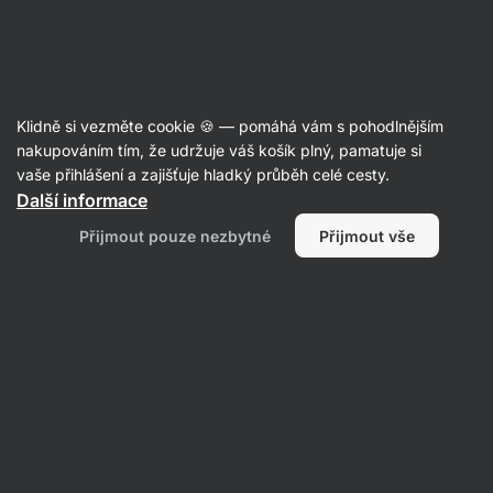
09:08:22
SUMMER SALE ⏰ Poslední šance ušetřit až 30 %
Skrýt
upozornění
Aktin
Klidně si vezměte cookie 🍪 — pomáhá vám s pohodlnějším
Vitamin D
nakupováním tím, že udržuje váš košík plný, pamatuje si
vaše přihlášení a zajišťuje hladký průběh celé cesty.
Vilgain
Vitamin D3
⁠–⁠ podpora imunity,
Další informace
s vysokou vstřebatelností, v rostlinných
Přijmout pouze nezbytné
Přijmout vše
kapslích, doplněk stravy
Přečíst 26 recenzí
Zobrazit 9 dotazů
hodnocení
446