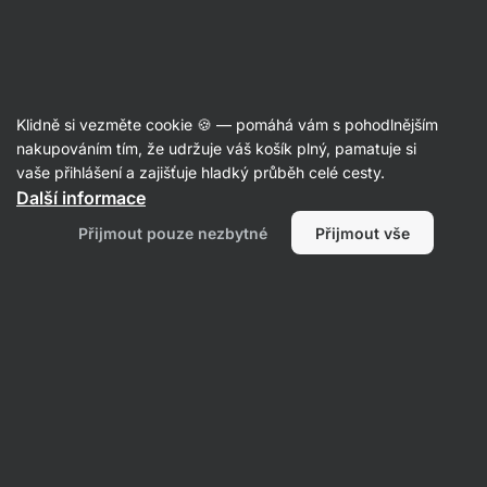
Aktin
Recepty
Klidně si vezměte cookie 🍪 — pomáhá vám s pohodlnějším
Zapečené brambory s mletým
nakupováním tím, že udržuje váš košík plný, pamatuje si
vaše přihlášení a zajišťuje hladký průběh celé cesty.
masem, bez smetany
Další informace
Romana Henželova
Přijmout pouze nezbytné
Přijmout vše
70 min.
Sdílet
Komentáře
9
66
1103