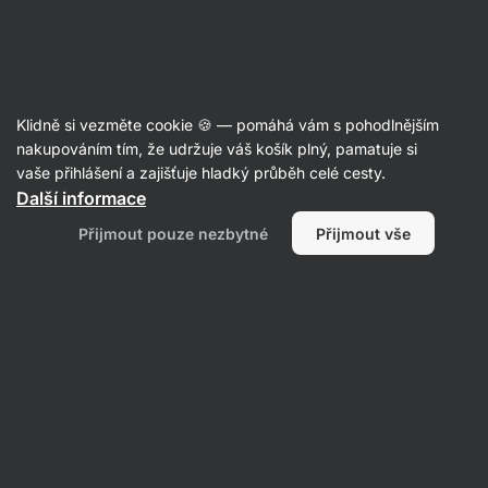
Aktin
Články
Klidně si vezměte cookie 🍪 — pomáhá vám s pohodlnějším
Základní suplementy na hubnutí
nakupováním tím, že udržuje váš košík plný, pamatuje si
vaše přihlášení a zajišťuje hladký průběh celé cesty.
Petr Loskot
13. 05. 2020
Další informace
Sdílet
Komentáře
19
3
Přijmout pouze nezbytné
Přijmout vše