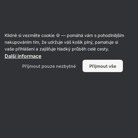
Aktin
Recepty
Klidně si vezměte cookie 🍪 — pomáhá vám s pohodlnějším
Granola pohár
nakupováním tím, že udržuje váš košík plný, pamatuje si
vaše přihlášení a zajišťuje hladký průběh celé cesty.
Romana Henželova
Další informace
15 min.
Sdílet
Komentáře
44
230
Přijmout pouze nezbytné
Přijmout vše