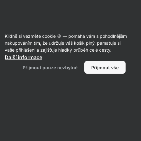
Aktin
Recepty
Klidně si vezměte cookie 🍪 — pomáhá vám s pohodlnějším
nakupováním tím, že udržuje váš košík plný, pamatuje si
Filtrovat
Řazení
:
Nejpopulárnější
1
vaše přihlášení a zajišťuje hladký průběh celé cesty.
Další informace
Nadýchané
Přijmout pouze nezbytné
Přijmout vše
a
vláčné
houstičky
s
pořádnou
dávkou
bílkovin