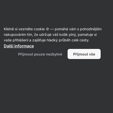
Aktin
Články
Klidně si vezměte cookie 🍪 — pomáhá vám s pohodlnějším
Denní příjem bílkovin: kolik bílkovin
nakupováním tím, že udržuje váš košík plný, pamatuje si
vaše přihlášení a zajišťuje hladký průběh celé cesty.
jíst a kolik jich využijeme?
Další informace
Ondřej Klein
17. 04. 2018
Přijmout pouze nezbytné
Přijmout vše
Sdílet
Komentáře
2
23
19