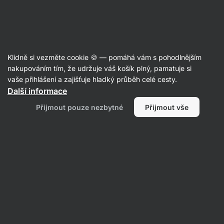
Aktin
Články
Klidně si vezměte cookie 🍪 — pomáhá vám s pohodlnějším
Protein na hubnutí: jak vybrat ten
nakupováním tím, že udržuje váš košík plný, pamatuje si
vaše přihlášení a zajišťuje hladký průběh celé cesty.
nejlepší?
Další informace
Mgr. Martin Šaier
před 6 dny
Přijmout pouze nezbytné
Přijmout vše
ověřil/a
Markéta Camfrlová, MSc.
Sdílet
Komentáře
3
38
11