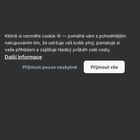
Aktin
Recepty
Klidně si vezměte cookie 🍪 — pomáhá vám s pohodlnějším
Peanut Butter Blondies
nakupováním tím, že udržuje váš košík plný, pamatuje si
vaše přihlášení a zajišťuje hladký průběh celé cesty.
Aktin redakce
Další informace
30 min.
Sdílet
Komentáře
2
15
270
Přijmout pouze nezbytné
Přijmout vše