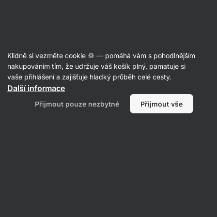
Aktin
Recepty
Klidně si vezměte cookie 🍪 — pomáhá vám s pohodlnějším
Pečená quinoová kaše
nakupováním tím, že udržuje váš košík plný, pamatuje si
vaše přihlášení a zajišťuje hladký průběh celé cesty.
Michaela Dobiášová
Další informace
75 min.
Sdílet
Komentáře
3
42
233
Přijmout pouze nezbytné
Přijmout vše