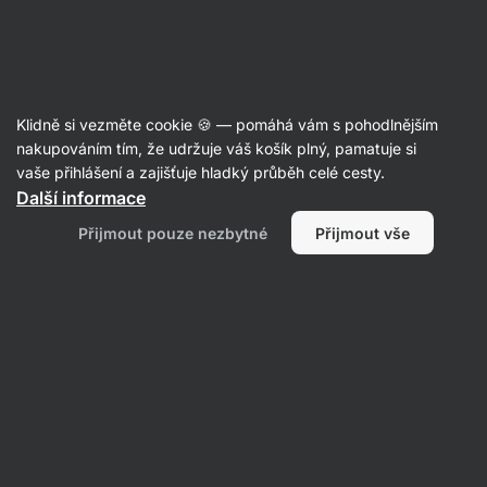
Aktin
Recepty
Klidně si vezměte cookie 🍪 — pomáhá vám s pohodlnějším
nakupováním tím, že udržuje váš košík plný, pamatuje si
Filtrovat
Řazení
:
Nejnovější
2
vaše přihlášení a zajišťuje hladký průběh celé cesty.
Další informace
Matcha
Přijmout pouze nezbytné
Přijmout vše
frozen
bites
s
jahodami