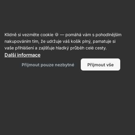
Aktin
Recepty
Klidně si vezměte cookie 🍪 — pomáhá vám s pohodlnějším
nakupováním tím, že udržuje váš košík plný, pamatuje si
Filtrovat
Řazení
:
Nejnovější
2
vaše přihlášení a zajišťuje hladký průběh celé cesty.
Další informace
Tvarohové
Přijmout pouze nezbytné
Přijmout vše
řezy
s
broskvemi