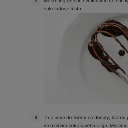
Mokré ingredience vmícháme do suchý
čokoládové těsto.
To plníme do formy na donuty, kterou
množstvím kokosového oleje. Myslíme 