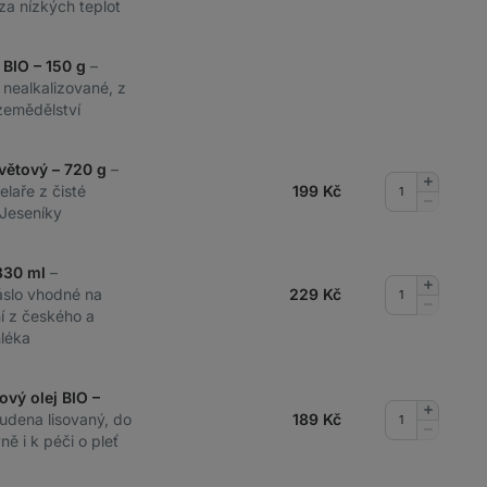
 za nízkých teplot
 BIO – 150 g
–
, nealkalizované, z
zemědělství
větový – 720 g
–
Přidat
laře z čisté
199
Kč
množství
Odebrat
Jeseníky
množství
 330 ml
–
Přidat
slo vhodné na
229
Kč
množství
Odebrat
í z českého a
množství
léka
ový olej BIO –
Přidat
tudena lisovaný, do
189
Kč
množství
Odebrat
ě i k péči o pleť
množství