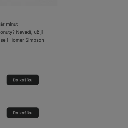
ár minut
nuty? Nevadí, už ji
y se i Homer Simpson
Do košíku
Do košíku