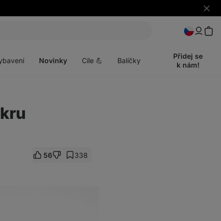
Skrýt
upozo
t
Otevřít
menu
Přidej se
ybavení
Novinky
Cíle 💪
Balíčky
k nám!
ukru
56
338