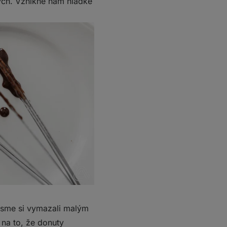
ch. Vznikne nám hladké
 jsme si vymazali malým
na to, že donuty