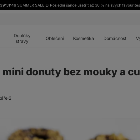
39:51:45
SUMMER SALE ⏰ Poslední šance ušetřit až 30 % na svých favourites
Otevřít
Otevřít
Otevřít
Otevřít
Otevří
menu
menu
menu
menu
menu
Doplňky
Oblečení
Kosmetika
Domácnost
V
stravy
 mini donuty bez mouky a c
táře
2