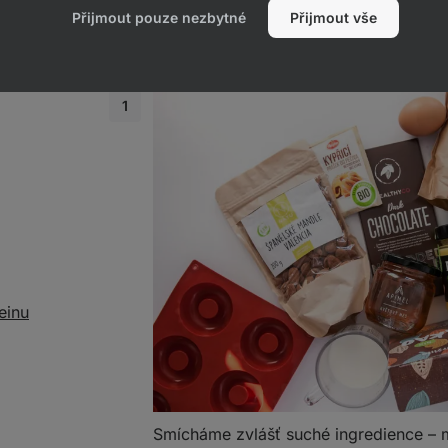
Přijmout pouze nezbytné
Přijmout vše
Postup
einu
Smícháme zvlášť suché ingredience –