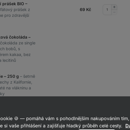
í prášek BIO –
Přidat
sfátový prášek z
69
Kč
množství
Odebrat
e pro zdravější
množství
ková čokoláda –
í čokoláda ze single
ých bobů, s
rem kakaa, bez
a lecitinů
cie – 250 g
– šetrně
chy z Kalifornie,
té na vlákninu a
uky
Při
 cookie 🍪 — pomáhá vám s pohodlnějším nakupováním tím, 
e si vaše přihlášení a zajišťuje hladký průběh celé cesty.
Da