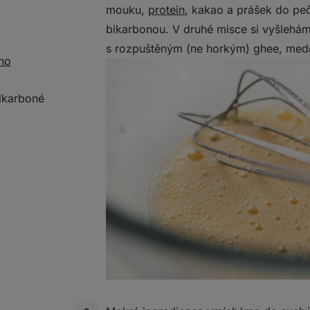
mouku,
protein
, kakao a prášek do pe
bikarbonou. V druhé misce si vyšlehá
s rozpuštěným (ne horkým) ghee, me
ího
bikarboné