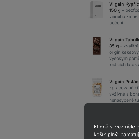
Vilgain Kypříc
150 g
– bezfo
vinného kamen
pečení
Vilgain Tabul
85 g
– kvalitn
origin kakaov
vysokým pomě
leštících látek 
Vilgain Pistá
zpracované oře
výživné a boha
nenasycené t
Celkem:
2 044
Kč
Klidně si vezměte
košík plný, pamatuj