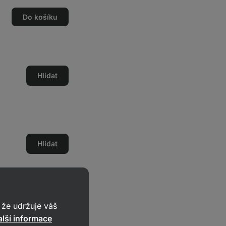
Do košíku
Hlídat
Hlídat
dat vše do košíku
že udržuje váš
lší informace