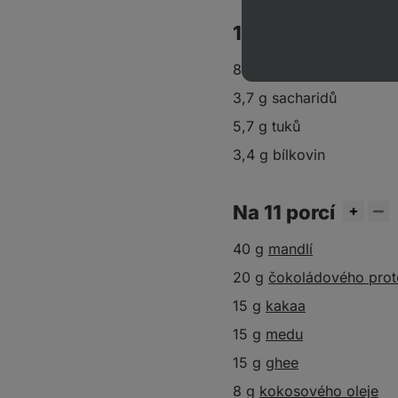
1 porce obsahuje
80 kcal
3,7 g sacharidů
5,7 g tuků
3,4 g bílkovin
Na 11 porcí
40 g
mandlí
20 g
čokoládového prot
15 g
kakaa
15 g
medu
15 g
ghee
8 g
kokosového oleje