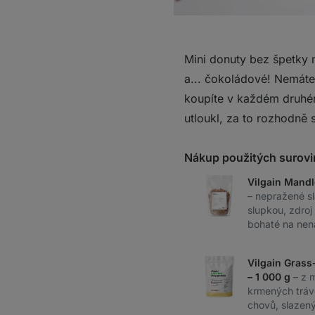
Mini donuty bez špetky 
a... čokoládové! Nemáte
koupíte v každém druhém
utloukl, za to rozhodně s
Nákup použitých surovi
Vilgain Mandl
– nepražené s
slupkou, zdroj 
bohaté na nen
Vilgain Grass
– 1 000 g
– z 
krmených tráv
chovů, slazený 