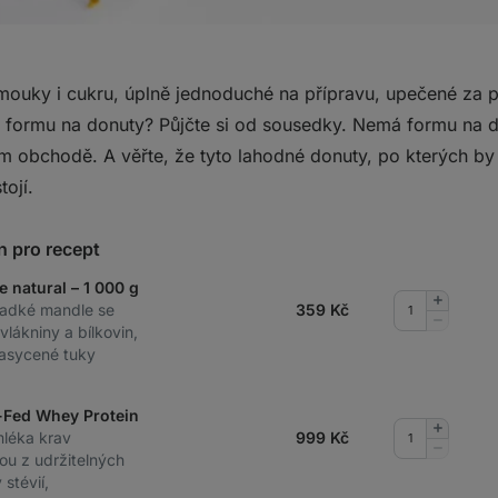
mouky i cukru, úplně jednoduché na přípravu, upečené za p
 formu na donuty? Půjčte si od sousedky. Nemá formu na do
 obchodě. A věřte, že tyto lahodné donuty, po kterých b
tojí.
n pro recept
e natural – 1 000 g
Přidat
ladké mandle se
359
Kč
množství
Odebrat
vlákniny a bílkovin,
množství
asycené tuky
-Fed Whey Protein
Přidat
mléka krav
999
Kč
množství
Odebrat
ou z udržitelných
množství
stévií,