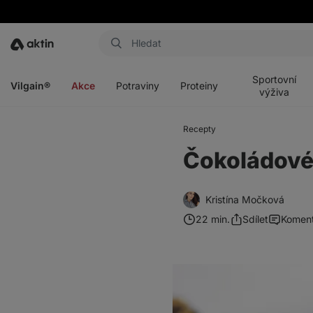
Aktin
Otevřít
Otevřít
Otevřít
Otevřít
menu
menu
menu
menu
Sportovní
Vilgain®
Akce
Potraviny
Proteiny
výživa
Recepty
Čokoládové
Kristína Močková
22 min.
Sdílet
Komen