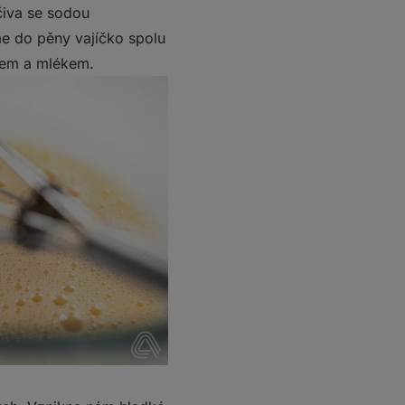
čiva se sodou
me do pěny vajíčko spolu
dem a mlékem.