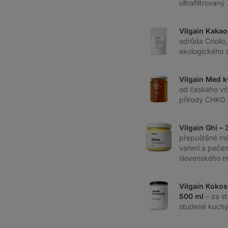
ultrafiltrovaný
Vilgain Kakao
odrůda Criollo
ekologického 
Vilgain Med k
od českého vče
přírody CHKO 
Vilgain Ghí –
přepuštěné má
vaření a pečen
slovenského m
Vilgain Kokos
500 ml
– za s
studené kuchyn