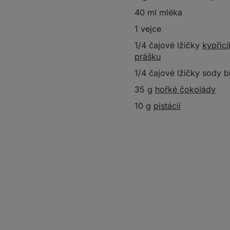
40 ml mléka
1 vejce
1/4 čajové lžičky
kypřic
prášku
1/4 čajové lžičky sody 
35 g
hořké čokolády
10 g
pistácií