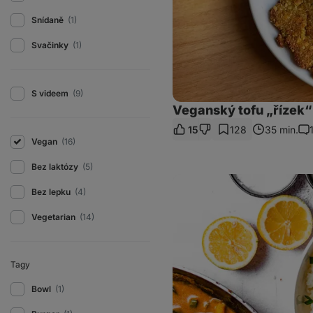
Snídaně
(1)
Svačinky
(1)
S videem
(9)
Veganský tofu „řízek
15
128
35 min.
Ko
Vegan
(16)
Bez laktózy
(5)
Coconut
Lime
Bez lepku
(4)
Tofu
s
Vegetarian
(14)
rýží
Tagy
Bowl
(1)