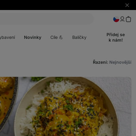
Skrýt
upozo
t
Otevřít
menu
Přidej se
ybavení
Novinky
Cíle 💪
Balíčky
k nám!
Řazení
:
Nejnovější