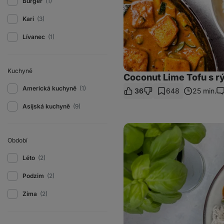
Burger
(1)
Kari
(3)
Lívanec
(1)
Kuchyně
Coconut Lime Tofu s rý
Americká kuchyně
(1)
36
648
25 min.
Ko
Asijská kuchyně
(9)
Sweet
Potato
Období
Tofu
Curry
Léto
(2)
Podzim
(2)
Zima
(2)