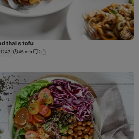
d thai s tofu
1247
45 min.
2
Sdílet
Komentáře
odkaz