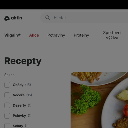
Aktin
Otevřít
Otevřít
Otevřít
Otevřít
menu
menu
menu
menu
Sportovní
Vilgain®
Akce
Potraviny
Proteiny
výživa
Recepty
Veganský
Sekce
tofu
„řízek“
Obědy
(15)
s
bramborami
Večeře
(15)
Dezerty
(1)
Polévky
(1)
Saláty
(1)