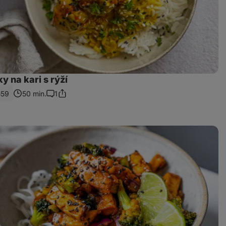
ky na kari s rýží
559
50 min.
1
Sdílet
Komentáře
odkaz