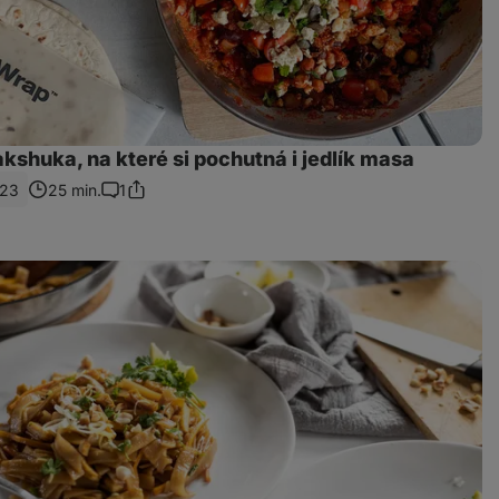
shuka, na které si pochutná i jedlík masa
23
25 min.
1
Sdílet
Komentáře
odkaz