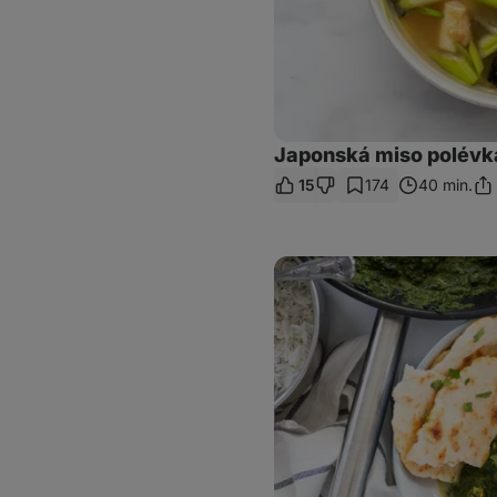
Japonská miso polévka
15
174
40 min.
Sdí
od
Vegan
Palak
Paneer:
Indický
špenát
s
tofu