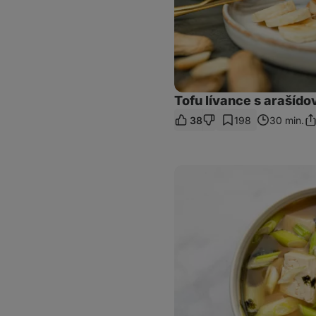
Tofu lívance s araší
38
198
30 min.
Sd
od
Japonská
miso
polévka
s
tofu