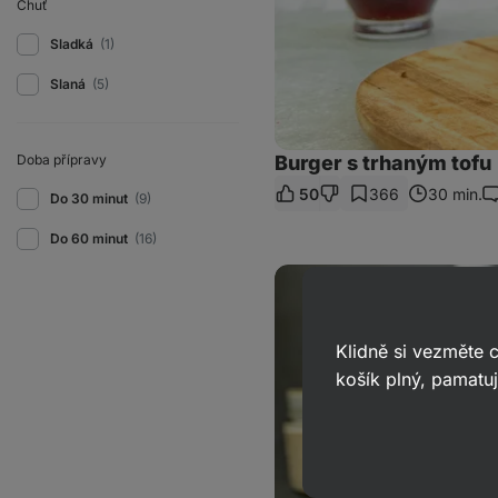
Chuť
Sladká
(1)
Slaná
(5)
Doba přípravy
Burger s trhaným tofu
50
366
30 min.
Do 30 minut
(9)
K
Do 60 minut
(16)
Tofu
lívance
s
arašídovým
máslem
Klidně si vezměte
košík plný, pamatuj