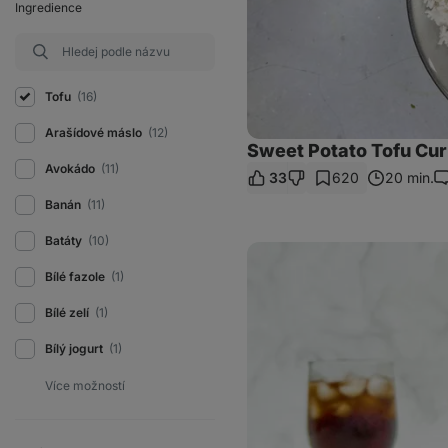
Ingredience
Tofu
(16)
Arašídové máslo
(12)
Sweet Potato Tofu Cur
Avokádo
(11)
33
620
20 min.
K
Banán
(11)
Batáty
(10)
Burger
s
Bílé fazole
(1)
trhaným
tofu
Bílé zelí
(1)
Bílý jogurt
(1)