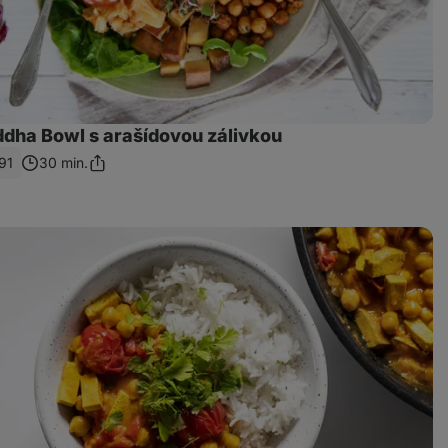
dha Bowl s arašídovou zálivkou
91
30 min.
Sdílet
odkaz