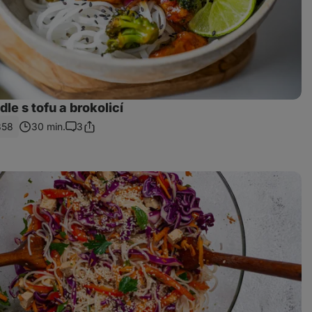
dle s tofu a brokolicí
858
30 min.
3
Sdílet
Komentáře
odkaz