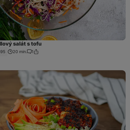
ový salát s tofu
595
20 min.
1
Sdílet
Komentáře
odkaz