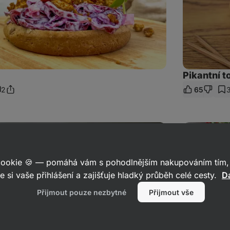
Pikantní to
2
65
Sdílet
omentáře
odkaz
Vegan
Shakshuka,
na
které
si
 cookie 🍪 — pomáhá vám s pohodlnějším nakupováním tím, 
pochutná
i
e si vaše přihlášení a zajišťuje hladký průběh celé cesty.
Da
jedlík
masa
Přijmout pouze nezbytné
Přijmout vše