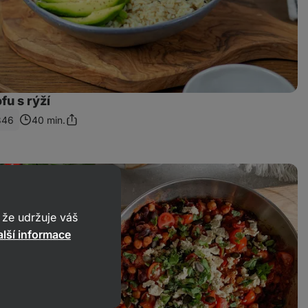
fu s rýží
346
40 min.
Sdílet
odkaz
že udržuje váš
lší informace