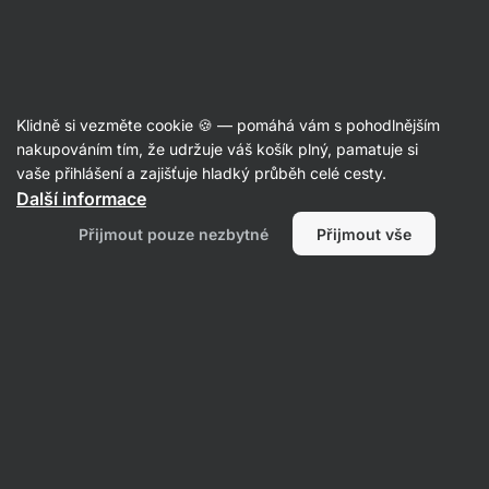
Aktin
Recepty
Klidně si vezměte cookie 🍪 — pomáhá vám s pohodlnějším
nakupováním tím, že udržuje váš košík plný, pamatuje si
Filtrovat
Řazení
:
Nejpopulárnější
2
vaše přihlášení a zajišťuje hladký průběh celé cesty.
Další informace
Thajské
Přijmout pouze nezbytné
Přijmout vše
pad
thai
s
tofu