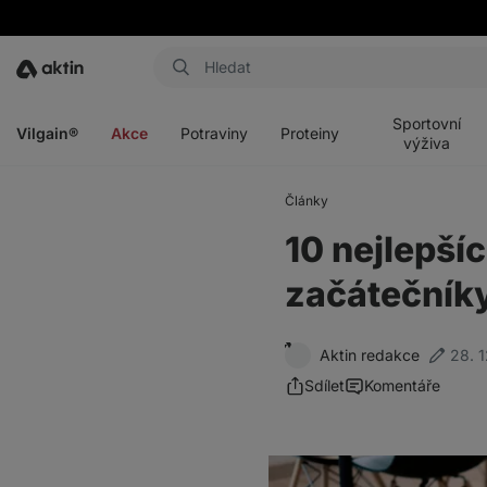
Aktin
Otevřít
Otevřít
Otevřít
Otevřít
menu
menu
menu
menu
Sportovní
Vilgain®
Akce
Potraviny
Proteiny
výživa
Články
10 nejlepší
začátečníky
Aktin redakce
28. 
Sdílet
Komentáře