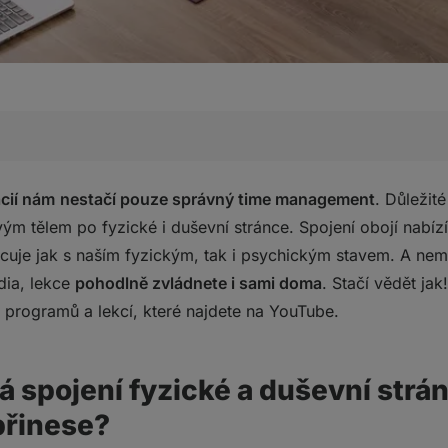
 fyzické a duševní stránky. Co nám cvičení jógy přinese?
ácií nám
nestačí pouze správný time management
. Důležité
 na YouTube, podle kterých vás jóga bude bavit
m tělem po fyzické i duševní stránce. Spojení obojí nabízí
e
acuje jak s naším fyzickým, tak i psychickým stavem. A nem
dia, lekce
pohodlně zvládnete i sami doma
. Stačí vědět jak
programů a lekcí, které najdete na YouTube.
 spojení fyzické a duševní strá
přinese?