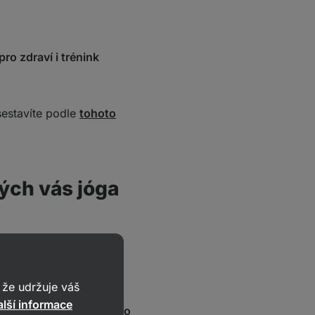
pro zdraví i trénink
sestavíte podle
tohoto
ých vás jóga
že udržuje váš
lší informace
ů na různé druhy jógy pro