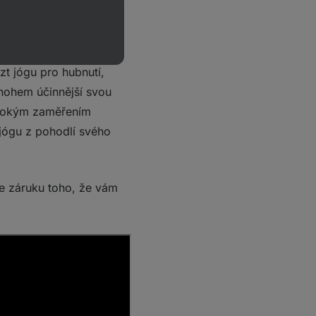
hčí obtížnosti po tu
t jógu pro hubnutí,
nohem účinnější svou
širokým zaměřením
 jógu z pohodlí svého
te záruku toho, že vám