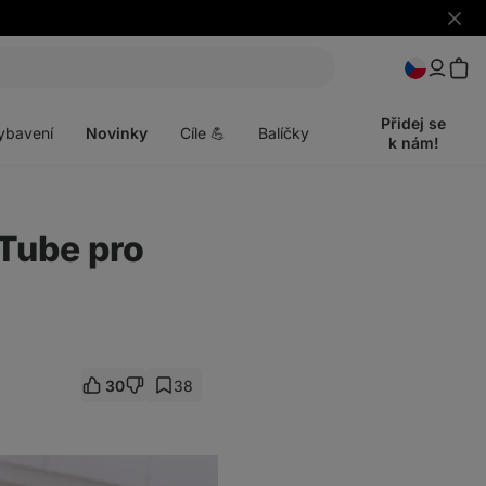
Skrýt
upozo
t
Otevřít
menu
Přidej se
ybavení
Novinky
Cíle 💪
Balíčky
k nám!
Tube pro
30
38