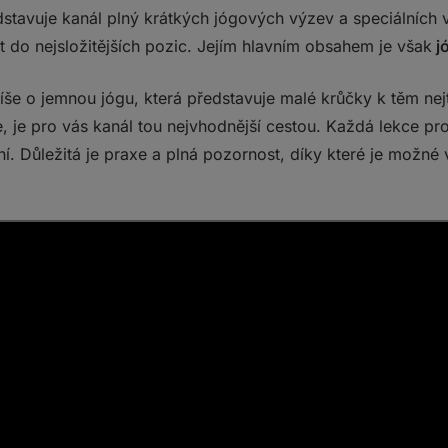
stavuje kanál plný krátkých jógových výzev a speciálních vi
t do nejsložitějších pozic. Jejím hlavním obsahem je však
jó
píše o jemnou jógu, která představuje malé krůčky k těm ne
 je pro vás kanál tou nejvhodnější cestou. Každá lekce p
. Důležitá je praxe a plná pozornost, díky které je možné 