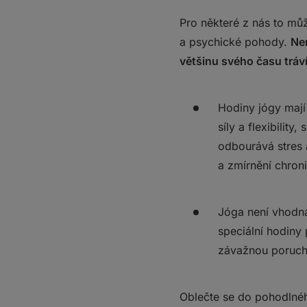
10. KinoYoga
Pro některé z nás to můž
a psychické pohody.
N
e
většinu svého času tráví
Hodiny jógy mají
síly a flexibility
odbourává stres 
a zmírnění chro
Jóga není vhodná 
speciální hodiny 
závažnou porucho
Oblečte se do pohodln