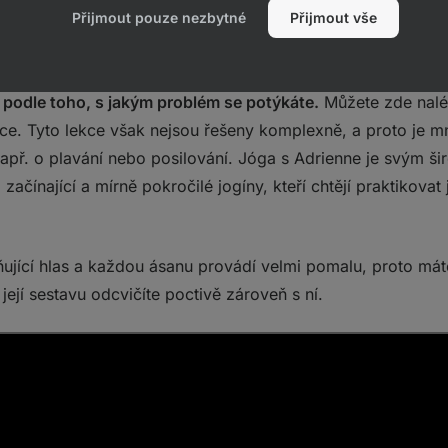
Přijmout pouze nezbytné
Přijmout vše
ímavá je určitě 30denní výzva, která vás provede od té nejle
y podle toho, s jakým problém se potýkáte.
Můžete zde naléz
ce. Tyto lekce však nejsou řešeny komplexně, a proto je m
např. o plavání nebo posilování. Jóga s Adrienne je svým 
ačínající a mírně pokročilé jogíny, kteří chtějí praktikovat
ňující hlas a každou ásanu provádí velmi pomalu, proto má
její sestavu odcvičíte poctivě zároveň s ní.