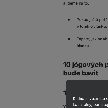
a jdeme na to.
Pokud ještě pořá
v
tomhle článku
.
Tápete,
jak se v
článku
.
10 jógových 
bude bavit
1. Yoga with 
Klidně si vezměte
košík plný, pamatuj
Yoga with Adrienne
j