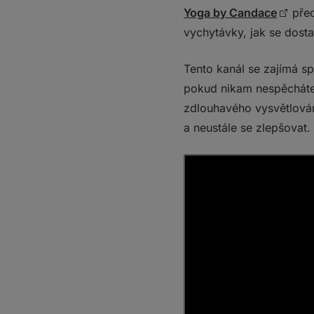
Yoga by Candace
před
vychytávky, jak se dosta
Tento kanál se zajímá s
pokud nikam nespěcháte,
zdlouhavého vysvětlování
a neustále se zlepšovat.