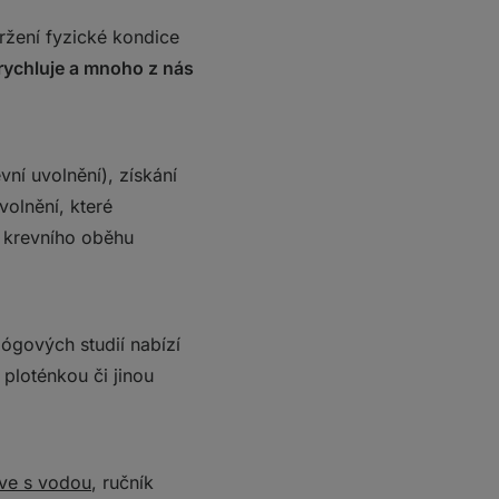
držení fyzické kondice
urychluje a mnoho z nás
vní uvolnění), získání
volnění, které
 krevního oběhu
jógových studií nabízí
 ploténkou či jinou
hve s vodou
, ručník