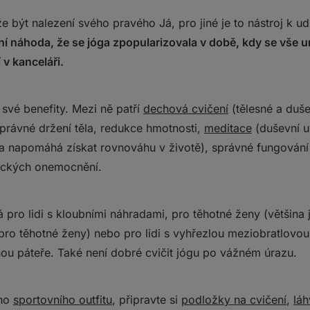
e být nalezení svého pravého Já, pro jiné je to nástroj k u
ní náhoda, že se jóga zpopularizovala v době, kdy se vše 
 v kanceláři.
 své benefity. Mezi ně patří
dechová cvičení
(tělesné a duše
, správné držení těla, redukce hmotnosti,
meditace
(duševní u
a napomáhá získat rovnováhu v životě), správné fungování
nických onemocnění.
pro lidi s kloubními náhradami, pro těhotné ženy (většina 
pro těhotné ženy) nebo pro lidi s vyhřezlou meziobratlovou
u páteře. Také není dobré cvičit jógu po vážném úrazu.
ého
sportovního outfitu
, připravte si
podložky na cvičení
,
lá