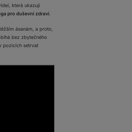
deí, která ukazují
ga pro duševní zdraví
.
jtěžším ásanám, a proto,
robíhá bez zbytečného
v pozicích setrvat