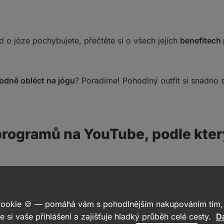
d o józe pochybujete, přečtěte si o všech jejích
benefitech 
hodně obléct na jógu
? Poradíme! Pohodlný outfit si snadno 
programů na YouTube, podle kter
Adrienne
 cookie 🍪 — pomáhá vám s pohodlnějším nakupováním tím, 
e si vaše přihlášení a zajišťuje hladký průběh celé cesty.
Da
e jedním z Youtube kanálů, kde najdete velký výběr tutoriál