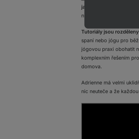
jakékoliv obtížnosti.
Zaj
nejtěžší.
Tutoriály jsou rozdělen
spaní nebo jógu pro běž
jógovou praxi obohatit 
komplexním řešením pro z
domova.
Adrienne má velmi uklid
nic neuteče a že každou 