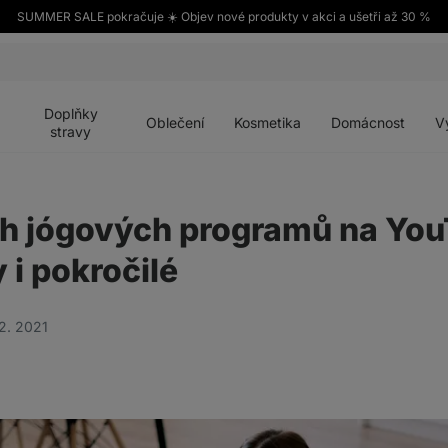
SUMMER SALE pokračuje ☀️ Objev nové produkty v akci a ušetři až 30 %
Otevřít
Otevřít
Otevřít
Otevřít
Otevří
menu
menu
menu
menu
menu
Doplňky
Oblečení
Kosmetika
Domácnost
V
stravy
ch jógových programů na You
 i pokročilé
12. 2021