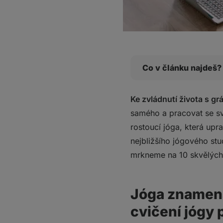
Co v článku najdeš?
Jóga znamená spojení
Ke zvládnutí života s gr
10 jógových programů
samého a pracovat se svý
1. Yoga with Adrienn
rostoucí jóga, která upr
2. Yoga by Candace
nejbližšího jógového stu
3. Sarah Beth Yoga
mrkneme na 10 skvělých 
4. Ekhart Yoga
5. Psyche Truth
6. Bad Yogi
Jóga znamená
7. Fightmaster Yoga
8. Yoga with Tim
cvičení jógy 
9. LiveStrongWoman