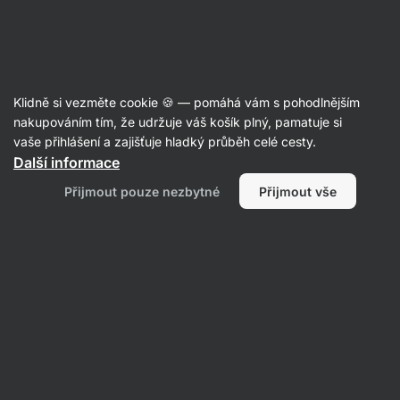
Aktin
Články
Klidně si vezměte cookie 🍪 — pomáhá vám s pohodlnějším
Nejznámější druhy diet: které
nakupováním tím, že udržuje váš košík plný, pamatuje si
vaše přihlášení a zajišťuje hladký průběh celé cesty.
vyzkoušet a na které radši
Další informace
zapomenout?
Přijmout pouze nezbytné
Přijmout vše
Tereza Havlínová
10. 01. 2022
Sdílet
Komentáře
2
6