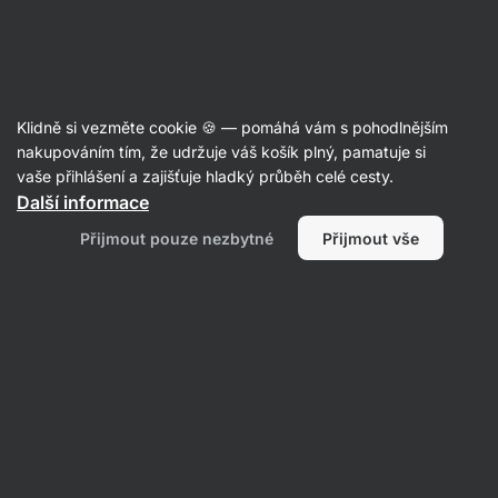
Aktin
Články
Klidně si vezměte cookie 🍪 — pomáhá vám s pohodlnějším
Zdravý životní styl: aktuální
nakupováním tím, že udržuje váš košík plný, pamatuje si
vaše přihlášení a zajišťuje hladký průběh celé cesty.
doporučení pro zdravější život
Další informace
RNDr. Tomáš Novotný
21. 10. 2022
Přijmout pouze nezbytné
Přijmout vše
Sdílet
Komentáře
6
22