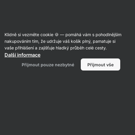
Aktin
Recepty
Klidně si vezměte cookie 🍪 — pomáhá vám s pohodlnějším
nakupováním tím, že udržuje váš košík plný, pamatuje si
Filtrovat
Řazení
:
Nejnovější
2
vaše přihlášení a zajišťuje hladký průběh celé cesty.
Další informace
Tuňákový
Přijmout pouze nezbytné
Přijmout vše
sandwich
z
focaccii