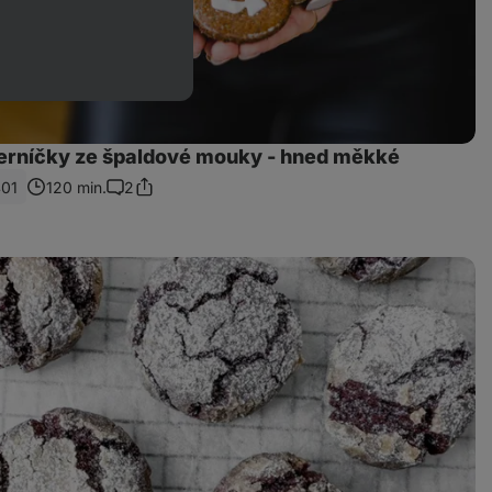
erníčky ze špaldové mouky - hned měkké
01
120 min.
2
Sdílet
Komentáře
odkaz