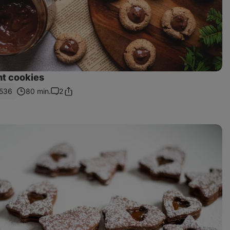
t cookies
536
80 min.
2
Sdílet
Komentáře
odkaz