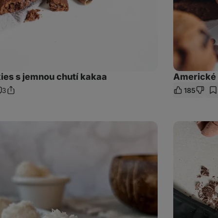
es s jemnou chutí kakaa
Americké 
3
185
Sdílet
omentáře
odkaz
Double
chocolate
cookies
aneb
čokoládové
sušenky