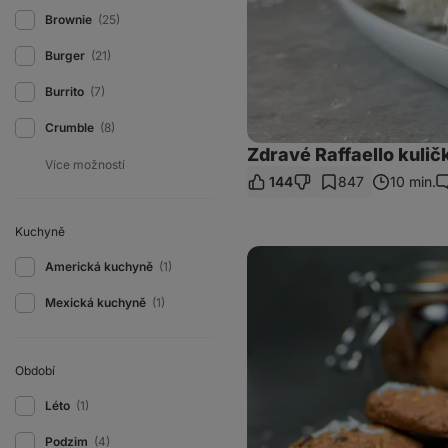
Brownie
(25)
Burger
(21)
Burrito
(7)
Crumble
(8)
Zdravé Raffaello kulič
144
847
10 min.
K
Kuchyně
Čokoládové
Americká kuchyně
(1)
sušenky
s
kokosem
Mexická kuchyně
(1)
Období
Léto
(1)
Podzim
(4)