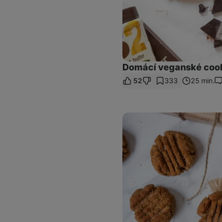
Domácí veganské coo
52
333
25 min.
Ko
Snickerdoodle
sušenky