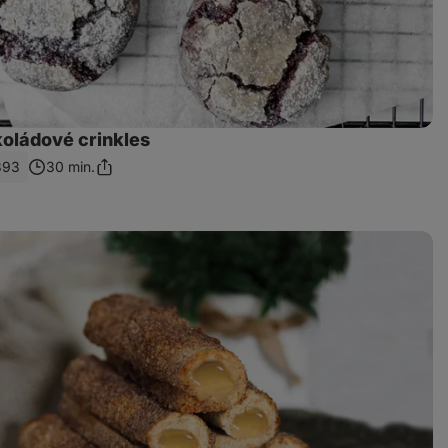
oládové crinkles
393
30 min.
Sdílet
odkaz