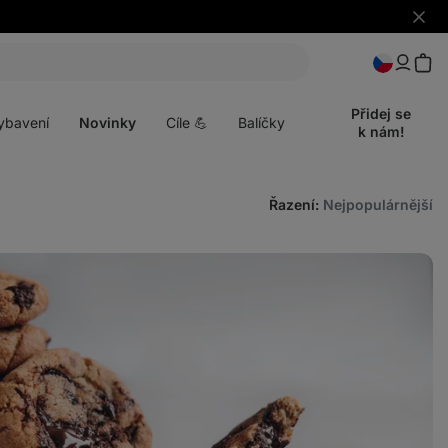
Skrýt
upozo
t
Otevřít
menu
Přidej se
ybavení
Novinky
Cíle 💪
Balíčky
k nám!
Řazení
:
Nejpopulárnější