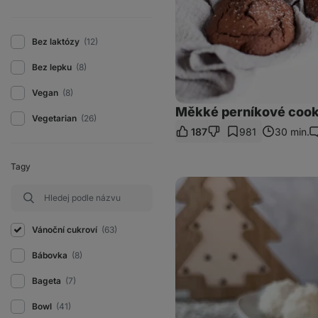
Bez laktózy
(12)
Bez lepku
(8)
Vegan
(8)
Měkké perníkové cooki
Vegetarian
(26)
187
981
30 min.
K
Tagy
Zdravé
Raffaello
kuličky
z
tvarohu
Vánoční cukroví
(63)
Bábovka
(8)
Bageta
(7)
Bowl
(41)