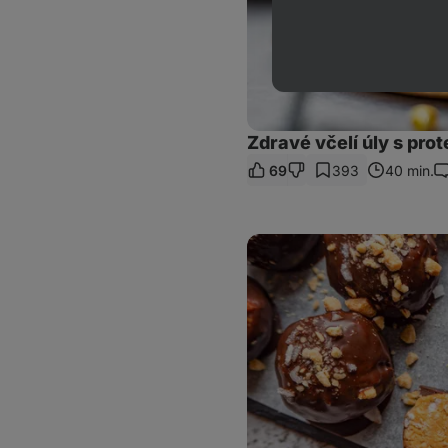
Zdravé včelí úly s pr
69
393
40 min.
K
Křupavé
arašídové
kuličky
s
čokoládou