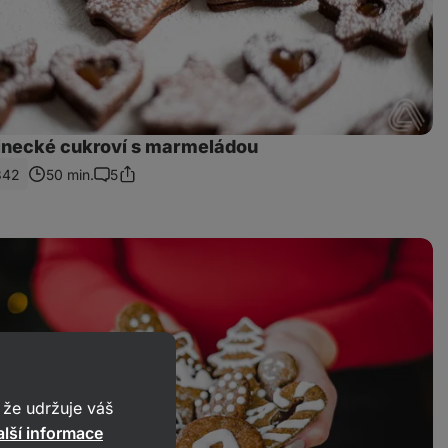
inecké cukroví s marmeládou
342
50 min.
5
Sdílet
Komentáře
odkaz
že udržuje váš
lší informace