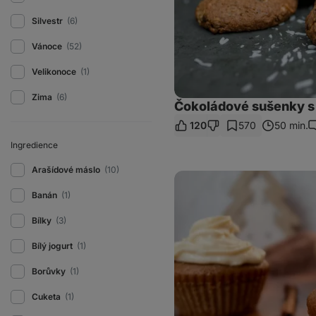
Silvestr
(6)
Vánoce
(52)
Velikonoce
(1)
Zima
(6)
Čokoládové sušenky 
120
570
50 min.
K
Ingredience
Arašídové máslo
(10)
Vánoční
perníčkové
Banán
(1)
cupcakes
Bílky
(3)
Bílý jogurt
(1)
Borůvky
(1)
Cuketa
(1)