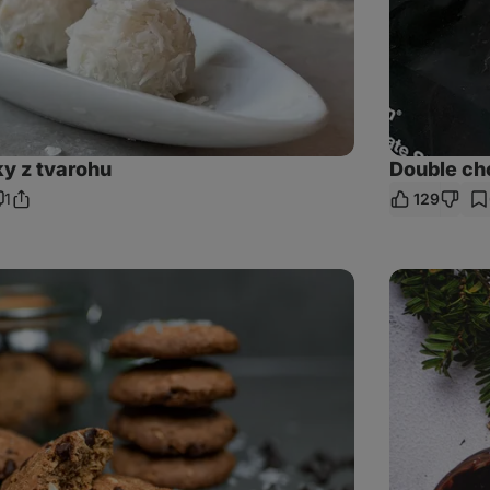
ky z tvarohu
Double ch
1
129
Sdílet
omentáře
odkaz
Thumbprint
cookies