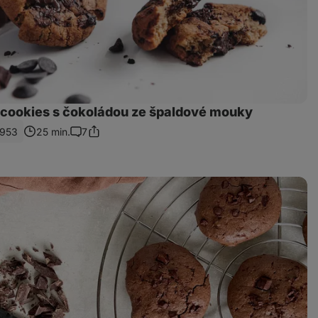
cookies s čokoládou ze špaldové mouky
953
25 min.
7
Sdílet
Komentáře
odkaz