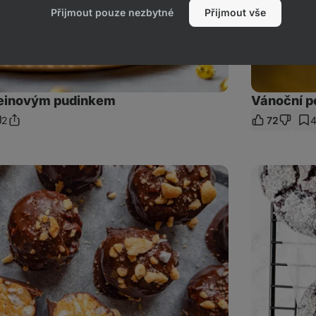
Přijmout pouze nezbytné
Přijmout vše
oteinovým pudinkem
Vánoční p
2
72
4
Sdílet
omentáře
odkaz
Vegan
čokoládové
crinkles