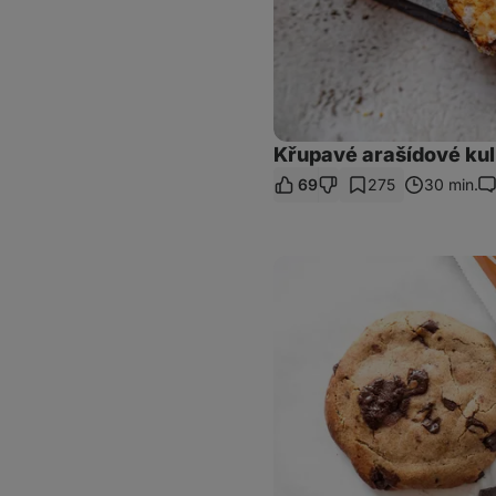
Křupavé arašídové kul
69
275
30 min.
Ko
Domácí
veganské
cookies