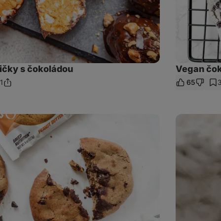
ičky s čokoládou
Vegan čok
1
65
Sdílet
mentáře
odkaz
Domácí
mini
trdelníky
podle
@terezas_diary