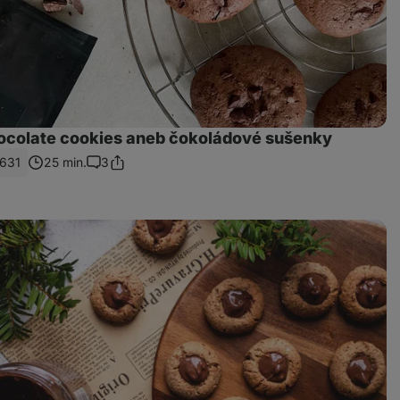
ocolate cookies aneb čokoládové sušenky
631
25 min.
3
Sdílet
Komentáře
odkaz