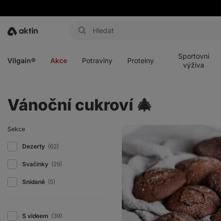
Aktin
Otevřít
Otevřít
Otevřít
Otevřít
menu
menu
menu
menu
Sportovní
Vilgain®
Akce
Potraviny
Proteiny
výživa
Vánoční cukroví 🎄
Měkké
Sekce
perníkové
cookies
Dezerty
(62)
s
jemnou
Svačinky
(29)
chutí
kakaa
Snídaně
(5)
S videem
(39)