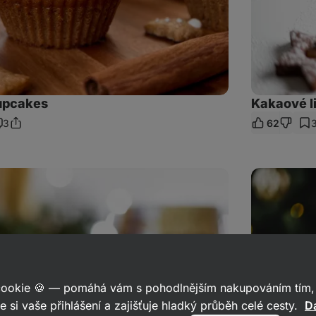
upcakes
Kakaové l
3
62
Sdílet
omentáře
odkaz
Vánoční
perníčky
ze
špaldové
mouky
-
hned
měkké
 cookie 🍪 — pomáhá vám s pohodlnějším nakupováním tím, 
e si vaše přihlášení a zajišťuje hladký průběh celé cesty.
Da