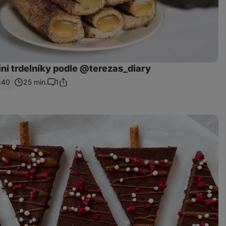
ni trdelníky podle @terezas_diary
340
25 min.
1
Sdílet
Komentáře
odkaz