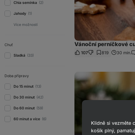
Chia semínka
(2)
Jahody
(1)
Vánoční perníčkové c
Chuť
107
819
30 min.
K
Sladká
(33)
Zdravé
Doba přípravy
včelí
úly
Do 15 minut
(13)
s
proteinovým
pudinkem
Do 30 minut
(42)
Do 60 minut
(59)
60 minut a více
(6)
Klidně si vezměte
košík plný, pamatuj