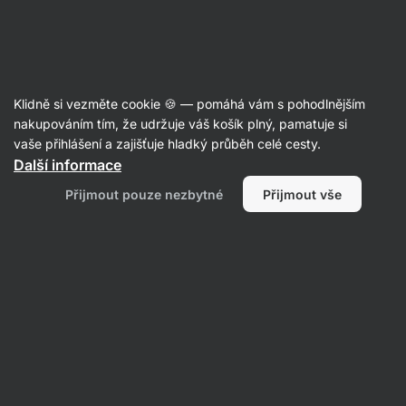
Aktin
Recepty
Klidně si vezměte cookie 🍪 — pomáhá vám s pohodlnějším
Rychlé lasagne z tortilly
nakupováním tím, že udržuje váš košík plný, pamatuje si
vaše přihlášení a zajišťuje hladký průběh celé cesty.
Romana Henželova
Další informace
50 min.
Sdílet
Komentáře
72
340
Přijmout pouze nezbytné
Přijmout vše