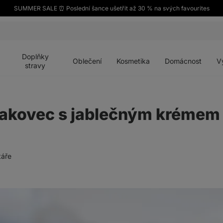
SUMMER SALE ⏰ Poslední šance ušetřit až 30 % na svých favourites
Otevřít
Otevřít
Otevřít
Otevřít
Otevří
menu
menu
menu
menu
menu
Doplňky
Oblečení
Kosmetika
Domácnost
V
stravy
akovec s jablečným krémem
áře