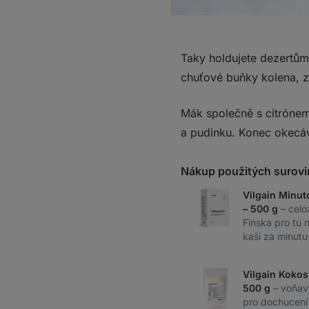
Taky holdujete dezertům,
chuťové buňky kolena, 
Mák společně s citrónem
a pudinku. Konec okecáv
Nákup použitých surovi
Vilgain Minut
– 500 g
– celo
Finska pro tu 
kaši za minutu
Vilgain Kokos
500 g
– voňav
pro dochucení 