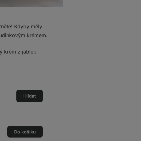
orněte! Kdyby měly
o‑pudinkovým krémem.
ý krém z jablek
Hlídat
Do košíku