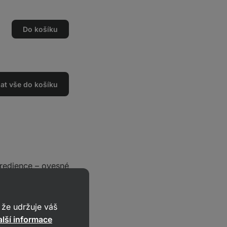
Do košíku
dat vše do košíku
gredience –
ovesné
ské ořechy, citrónovou
že udržuje váš
lší informace
eháme do tuhého sněhu.