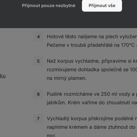
Přijmout pouze nezbytné
Přijmout vše
K suchým ingrediencím přidáme i všech
do těsta vmícháme až jako poslední.
Hotové těsto nalijeme na plech vylože
Pečeme v troubě předehřáté na 170°C 
Než korpus vychladne, připravíme si k
rozmixujeme dohladka společně se 100
šku
na mírný plamen.
Pudink rozmícháme ve 250 ml vody a př
jablkům. Krém vaříme do zhoustnutí n
Vychladlý korpus překrojíme podélně n
naplníme krémem a dáme ztuhnout do l
noc.