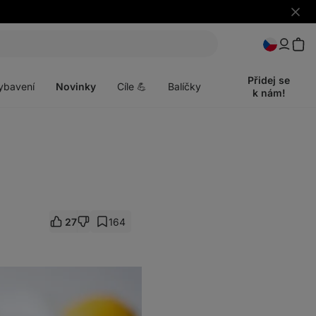
Skrýt
upozo
t
Otevřít
menu
Přidej se
ybavení
Novinky
Cíle 💪
Balíčky
k nám!
27
164