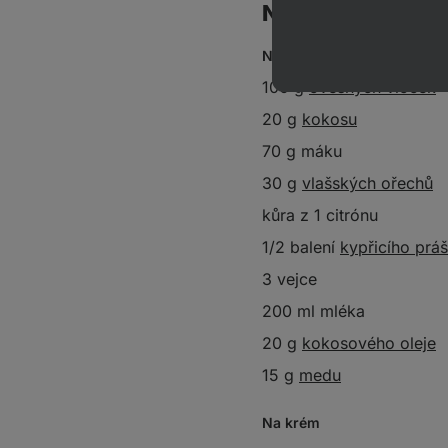
Na 15 porcí
Na těsto
100 g
ovesných vloček
20 g
kokosu
70 g máku
30 g
vlašských ořechů
kůra z 1 citrónu
1/2 balení
kypřicího prá
3 vejce
200 ml mléka
20 g
kokosového oleje
15 g
medu
Na krém