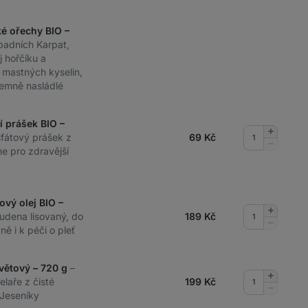
ké ořechy BIO –
padních Karpat,
j hořčíku a
mastných kyselin,
 jemně nasládlé
í prášek BIO –
Přidat
sfátový prášek z
69
Kč
množství
Odebrat
e pro zdravější
množství
ový olej BIO –
Přidat
tudena lisovaný, do
189
Kč
množství
Odebrat
ě i k péči o pleť
množství
větový – 720 g
–
Přidat
laře z čisté
199
Kč
množství
Odebrat
Jeseníky
množství