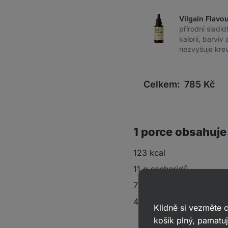
Vilgain Flavo
přírodní sladid
kalorií, barvi
nezvyšuje krev
Celkem:
785
Kč
1 porce obsahuje
123 kcal
11 g sacharidů
7 g tuků
4 g bílkovin
Klidně si vezměte
košík plný, pamatuj