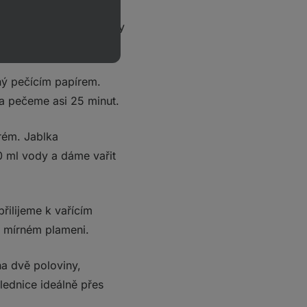
ny zbylé, přičemž bílky
ný pečícím papírem.
a pečeme asi 25 minut.
rém. Jablka
 ml vody a dáme vařit
ilijeme k vařícím
a mírném plameni.
a dvě poloviny,
ednice ideálně přes