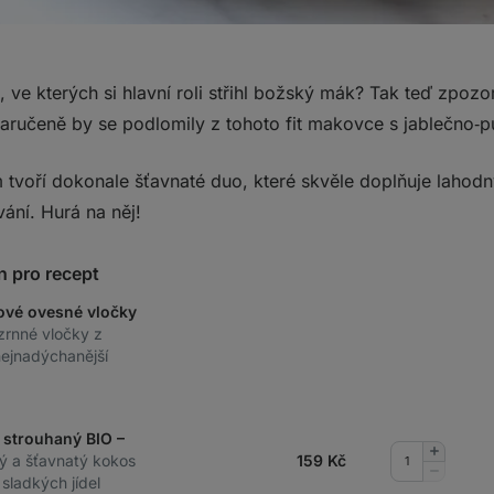
 ve kterých si hlavní roli střihl božský mák? Tak teď zpoz
zaručeně by se podlomily z tohoto fit makovce s jablečn
 tvoří dokonale šťavnaté duo, které skvěle doplňuje lahodn
ání. Hurá na něj!
n pro recept
ové ovesné vločky
zrnné vločky z
nejnadýchanější
 strouhaný BIO –
Přidat
ý a šťavnatý kokos
159
Kč
množství
Odebrat
sladkých jídel
množství