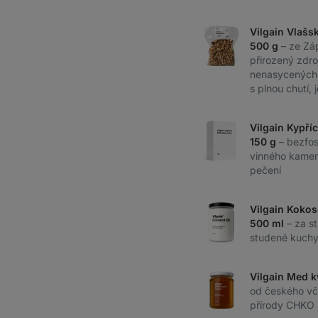
Vilgain Vlašs
500 g
– ze Zá
přirozený zdro
nenasycených 
s plnou chutí,
Vilgain Kypříc
150 g
– bezfo
vinného kamen
pečení
Vilgain Kokos
500 ml
– za s
studené kuchyn
Vilgain Med k
od českého vče
přírody CHKO 