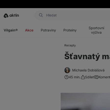
Aktin
Otevřít
Otevřít
Otevřít
Otevřít
menu
menu
menu
menu
Sportovní
Vilgain®
Akce
Potraviny
Proteiny
výživa
Recepty
Šťavnatý m
Michaela Dobiášová
45 min.
Sdílet
Koment