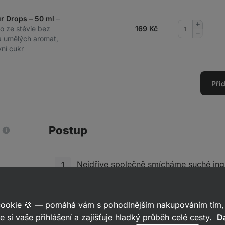
ur Drops – 50 ml
–
Přidat
lo ze stévie bez
169
Kč
množství
Odebrat
v a umělých aromat,
množství
ní cukr
Při
Postup
Nejdříve společně smícháme suché in
vločky
, kokos, mák, rozmixované vlaš
kůru a kypřící prášek.
 cookie 🍪 — pomáhá vám s pohodlnějším nakupováním tím, 
e si vaše přihlášení a zajišťuje hladký průběh celé cesty.
Da
Žloutky oddělíme od bílků. Bílky vyšl