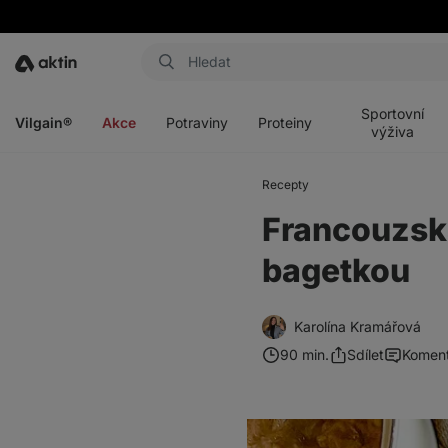
Aktin
Otevřít
Otevřít
Otevřít
Otevřít
menu
menu
menu
menu
Sportovní
Vilgain®
Akce
Potraviny
Proteiny
výživa
Recepty
Francouzsk
bagetkou
Karolína Kramářová
90 min.
Sdílet
Komen