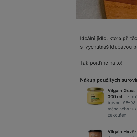
Ideální jídlo, které při
si vychutnáš křupavou b
Tak pojďme na to!
Nákup použitých surovi
Vilgain Grass
300 ml
– z ml
trávou, 95–98
máselného tuk
zakouření
Vilgain Hověz