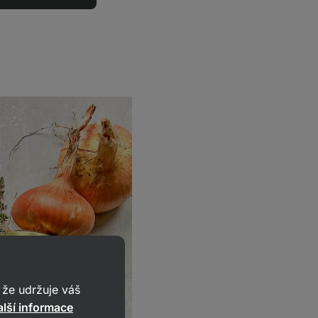
že udržuje váš
lší informace