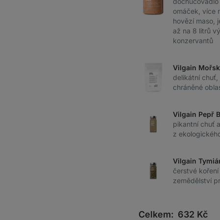
dochucovadlo 
omáček, více 
hovězí maso, j
až na 8 litrů v
konzervantů
Vilgain Mořsk
delikátní chuť,
chráněné obla
Vilgain Pepř 
pikantní chuť 
z ekologickéh
Vilgain Tymiá
čerstvé koření
zemědělství pr
Celkem:
632
Kč