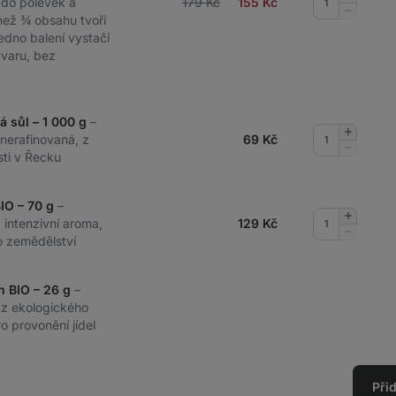
do polévek a
179 Kč
155
Kč
množství
Odebrat
než ¾ obsahu tvoří
množství
edno balení vystačí
ývaru, bez
á sůl – 1 000 g
–
Přidat
 nerafinovaná, z
69
Kč
množství
Odebrat
sti v Řecku
množství
BIO – 70 g
–
Přidat
a intenzivní aroma,
129
Kč
množství
Odebrat
o zemědělství
množství
n BIO – 26 g
–
 z ekologického
o provonění jídel
Při