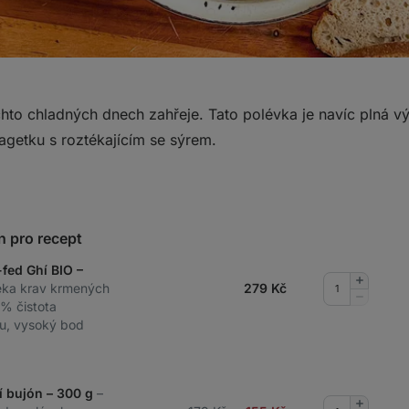
 těchto chladných dnech zahřeje. Tato polévka je navíc plná 
agetku s roztékajícím se sýrem.
n pro recept
-fed Ghí BIO –
Přidat
éka krav krmených
279
Kč
množství
Odebrat
 % čistota
množství
u, vysoký bod
í bujón – 300 g
–
Přidat