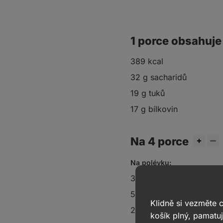
1 porce obsahuje
389 kcal
32 g sacharidů
19 g tuků
17 g bílkovin
Na 4 porce
Na polévku:
3 cibule
50 g
grass - fed ghee
Klidně si vezměte
2 lžíce
Vilgain bujónu
košík plný, pamatuj