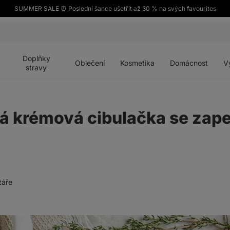
SUMMER SALE ⏰ Poslední šance ušetřit až 30 % na svých favourites
Otevřít
Otevřít
Otevřít
Otevřít
Otevří
menu
menu
menu
menu
menu
Doplňky
Oblečení
Kosmetika
Domácnost
V
stravy
á krémová cibulačka se zap
táře