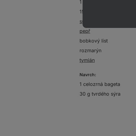
1 l vody
150 ml bílého vína
sůl
pepř
bobkový list
rozmarýn
tymián
Navrch:
1 celozrná bageta
30 g tvrdého sýra