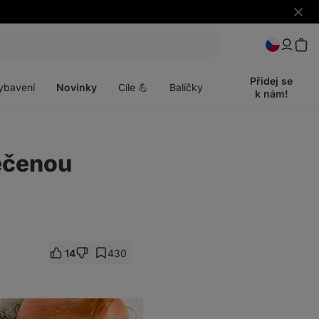
Skrýt
upozo
t
Otevřít
menu
Přidej se
ybavení
Novinky
Cíle 💪
Balíčky
k nám!
ečenou
14
430