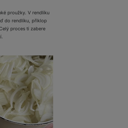
nké proužky. V rendlíku
ď do rendlíku, přiklop
Celý proces ti zabere
í.