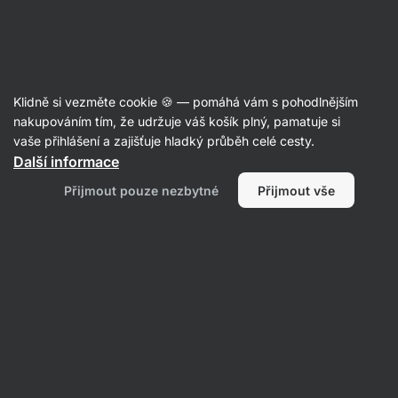
Aktin
Články
Klidně si vezměte cookie 🍪 — pomáhá vám s pohodlnějším
Brambory jako nízkokalorická
nakupováním tím, že udržuje váš košík plný, pamatuje si
vaše přihlášení a zajišťuje hladký průběh celé cesty.
příloha vhodná při dietě
Další informace
Mgr. Kristýna Kovářová
18. 04. 2015
Přijmout pouze nezbytné
Přijmout vše
Sdílet
Komentáře
5
27
9