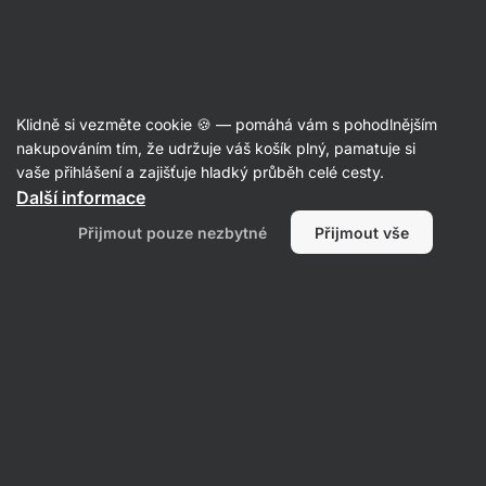
Aktin
Recepty
Klidně si vezměte cookie 🍪 — pomáhá vám s pohodlnějším
Kokosová panna cotta s jablkem,
nakupováním tím, že udržuje váš košík plný, pamatuje si
vaše přihlášení a zajišťuje hladký průběh celé cesty.
hruškou a ořechy
Další informace
Kristýna Martínková
Přijmout pouze nezbytné
Přijmout vše
30 min.
Sdílet
Komentáře
11
71