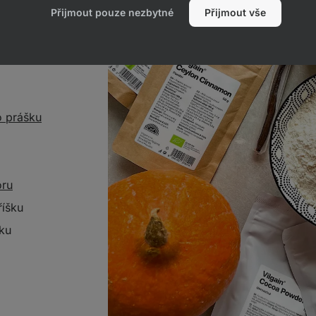
Přijmout pouze nezbytné
Přijmout vše
o prášku
oru
říšku
sku