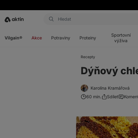
Aktin
Otevřít
Otevřít
Otevřít
Otevřít
menu
menu
menu
menu
Sportovní
Vilgain®
Akce
Potraviny
Proteiny
výživa
Recepty
Dýňový chl
Karolína Kramářová
60 min.
Sdílet
Komen