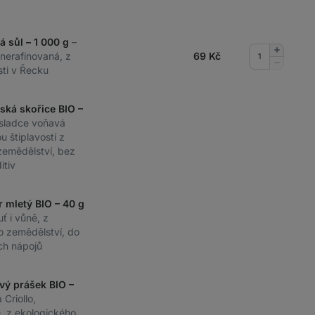
á sůl – 1 000 g
–
Přidat
 nerafinovaná, z
69
Kč
množství
Odebrat
sti v Řecku
množství
nská skořice BIO –
 sladce voňavá
u štiplavostí z
zemědělství, bez
itiv
r mletý BIO – 40 g
uť i vůně, z
o zemědělství, do
ch nápojů
vý prášek BIO –
 Criollo,
, z ekologického