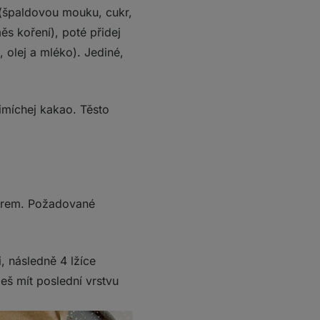
 (špaldovou mouku, cukr,
ěs koření), poté přidej
 olej a mléko). Jediné,
řimíchej kakao. Těsto
pírem. Požadované
, následně 4 lžíce
eš mít poslední vrstvu