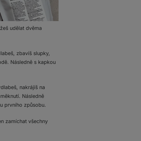
ůžeš udělat dvěma
abeš, zbavíš slupky,
vodě. Následně s kapkou
labeš, nakrájíš na
změknutí. Následně
 u prvního způsobu.
jen zamíchat všechny