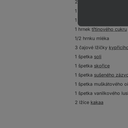
2 vejce
1 hrnek dýňového pyré
1 hrnek
oleje
1 hrnek
třtinového cukru
1/2 hrnku mléka
3 čajové lžičky
kypřicíh
1 špetka
soli
1 špetka
skořice
1 špetka
sušeného zázv
1 špetka muškátového o
1 špetka vanilkového lu
2 lžíce
kakaa