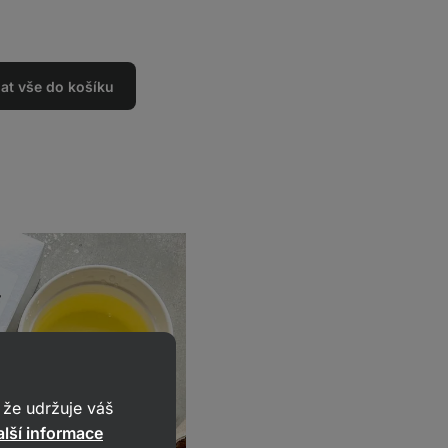
dat vše do košíku
že udržuje váš
lší informace