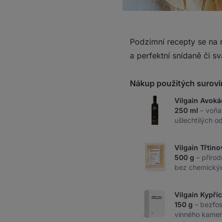
Podzimní recepty se na n
a perfektní snídaně či sv
Nákup použitých surovi
Vilgain Avoká
250 ml
– voňa
ušlechtilých o
Vilgain Třtino
500 g
– přírod
bez chemickýc
Vilgain Kypříc
150 g
– bezfo
vinného kamen