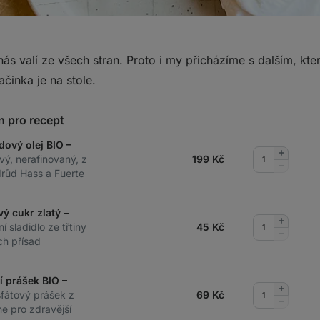
ás valí ze všech stran. Proto i my přicházíme s dalším, kt
ačinka je na stole.
n pro recept
dový olej BIO –
Přidat
vý, nerafinovaný, z
199
Kč
množství
Odebrat
drůd Hass a Fuerte
množství
vý cukr zlatý –
Přidat
ní sladidlo ze třtiny
45
Kč
množství
Odebrat
h přísad
množství
í prášek BIO –
Přidat
sfátový prášek z
69
Kč
množství
Odebrat
e pro zdravější
množství