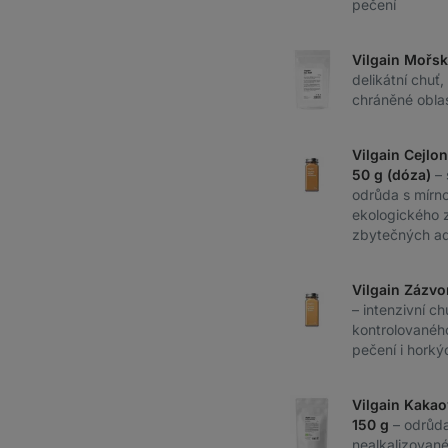
pečení
Vilgain Mořsk
delikátní chuť,
chráněné obla
Vilgain Cejlo
50 g (dóza)
–
odrůda s mírno
ekologického 
zbytečných ad
Vilgain Zázvo
– intenzivní ch
kontrolovanéh
pečení i horký
Vilgain Kakao
150 g
– odrůda
nealkalizované