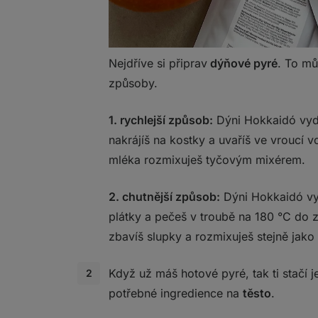
Nejdříve si připrav
dýňové pyré
. To m
způsoby.
1. rychlejší způsob:
Dýni Hokkaidó vydl
nakrájíš na kostky a uvaříš ve vroucí 
mléka rozmixuješ tyčovým mixérem.
2. chutnější způsob:
Dýni Hokkaidó vyd
plátky a pečeš v troubě na 180 °C do 
zbavíš slupky a rozmixuješ stejně jako
Když už máš hotové pyré, tak ti stačí 
potřebné ingredience na
těsto
.