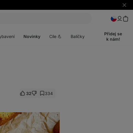
Skrýt
upozo
t
Otevřít
menu
Přidej se
ybavení
Novinky
Cíle 💪
Balíčky
k nám!
32
334