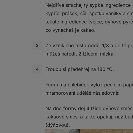
Nejdříve smíchej ty sypké ingredience
kypřící prášek, sůl, špetku vanilky a sm
tekuté ingredience (vejce, dýňové pyré,
co vynecháš je kakao.
Ze vzniklého těsto odděl 1/3 a do té p
můžeš naředit 2 lžícemi mléka.
Troubu si předehřej na 180 °C.
Formu na chlebíček vylož pečícím pa
mramorování uděláš následovně:
Na dno formy dej 4 lžíce dýňové směsi
kakaové směsi a takto opakuj, než bud
(dýňovou).