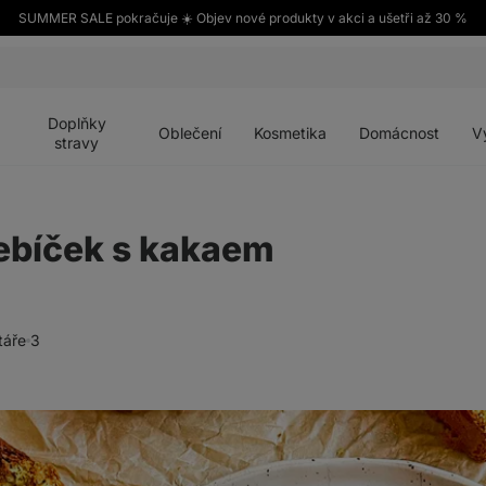
SUMMER SALE pokračuje ☀️ Objev nové produkty v akci a ušetři až 30 %
Otevřít
Otevřít
Otevřít
Otevřít
Otevří
menu
menu
menu
menu
menu
Doplňky
Oblečení
Kosmetika
Domácnost
V
stravy
ebíček s kakaem
táře
3