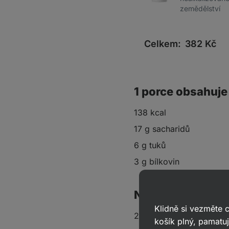
zemědělství
Celkem:
382
Kč
1 porce obsahuje
138 kcal
17 g sacharidů
6 g tuků
3 g bílkovin
Na 16 porcí
Klidně si vezměte
2 hrnky špaldové mouk
košík plný, pamatuj