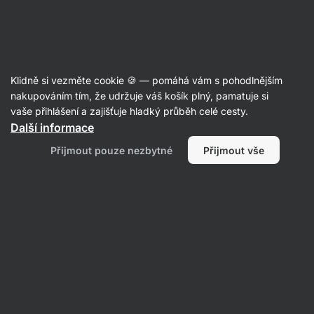
Aktin
Recepty
Klidně si vezměte cookie 🍪 — pomáhá vám s pohodlnějším
nakupováním tím, že udržuje váš košík plný, pamatuje si
Filtrovat
Řazení
:
Nejnovější
2
vaše přihlášení a zajišťuje hladký průběh celé cesty.
Další informace
Ultračokoládové
Přijmout pouze nezbytné
Přijmout vše
muffiny
pro
milovníky
čokolády
s
bílkovinami
navíc