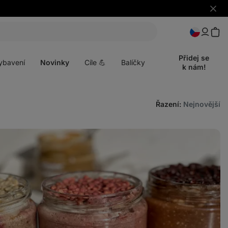
Skrýt
upozo
t
Otevřít
menu
Přidej se
ybavení
Novinky
Cíle 💪
Balíčky
k nám!
Řazení
:
Nejnovější