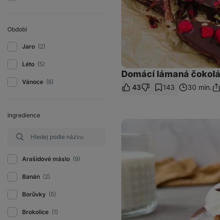
Období
Jaro
(2)
Léto
(5)
Domácí lámaná čokolád
Vánoce
(6)
43
143
30 min.
Sd
od
Ingredience
Vegan
banoffee
cupcakes
Arašídové máslo
(9)
Banán
(2)
Borůvky
(5)
Brokolice
(1)