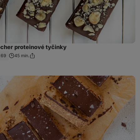
ocher proteinové tyčinky
269
45 min.
Sdílet
odkaz