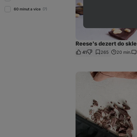
60 minut a více
(7)
Reese's dezert do skl
41
265
20 min.
Ko
Double
chocolate
cookies
aneb
čokoládové
sušenky