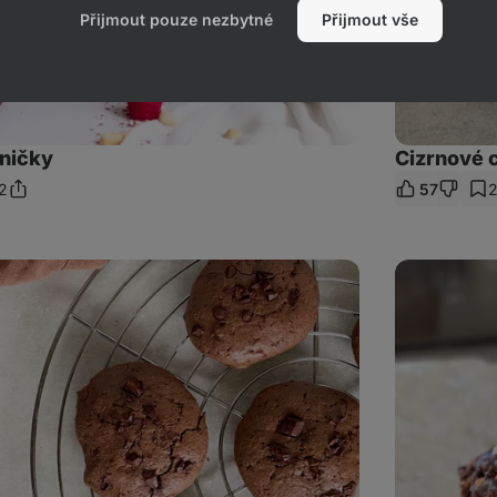
Přijmout pouze nezbytné
Přijmout vše
eničky
Cizrnové 
2
57
Sdílet
mentáře
odkaz
Brownie
s
křupavou
čokoládou
a
vločkami
soli