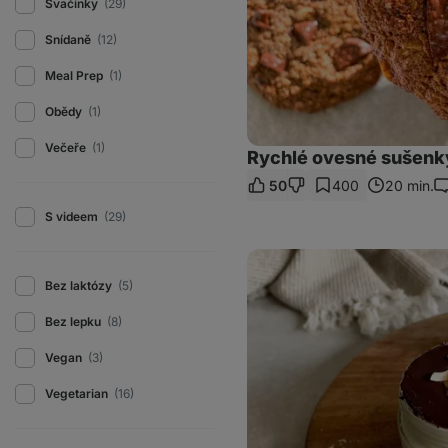
Svačinky
(29)
Snídaně
(12)
Meal Prep
(1)
Obědy
(1)
Večeře
(1)
Rychlé ovesné sušenk
50
400
20 min.
K
S videem
(29)
Bounty
do
Bez laktózy
(5)
skleničky:
lehký
dezert
Bez lepku
(8)
s
křupavou
Vegan
(3)
čokoládou
Vegetarian
(16)