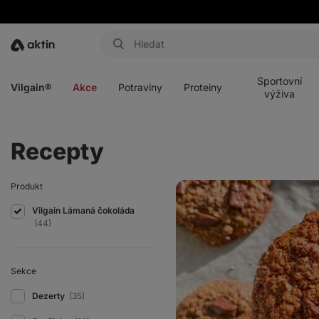
Aktin
Otevřít
Otevřít
Otevřít
Otevřít
menu
menu
menu
menu
Sportovní
Vilgain®
Akce
Potraviny
Proteiny
výživa
Recepty
Rychlé
Produkt
ovesné
sušenky
Vilgain Lámaná čokoláda
(44)
Sekce
Dezerty
(35)