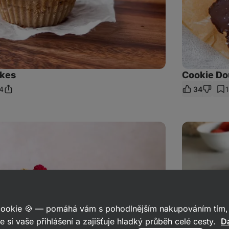
akes
Cookie Do
4
34
Sdílet
mentáře
odkaz
Cizrnové
crêpes
palačinky
s
vanilkovým
pudinkem
 cookie 🍪 — pomáhá vám s pohodlnějším nakupováním tím, 
e si vaše přihlášení a zajišťuje hladký průběh celé cesty.
Da