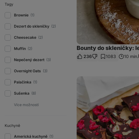
Tagy
Brownie
(1)
Dezert do skleničky
(2)
Cheesecake
(2)
Bounty do skleničky: 
Muffin
(2)
236
1083
10 min.
Nepečený dezert
(3)
Overnight Oats
(3)
Domácí
Palačinka
(1)
lámaná
čokoláda
s
Sušenka
(8)
lyofilizovanými
malinami
Kuchyně
Americká kuchyně
(1)