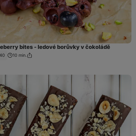
eberry bites - ledové borůvky v čokoládě
40
10 min.
Sdílet
odkaz