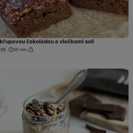
 křupavou čokoládou a vločkami soli
398
50 min.
Sdílet
odkaz