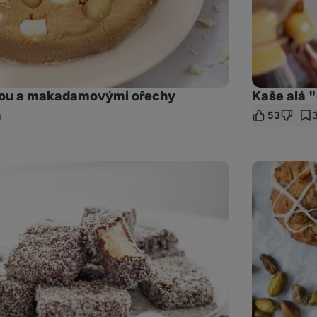
ádou a makadamovými ořechy
Kaše alá "
53
ílet
kaz
Jahodové
sušenky
s
bílou
čokoládou