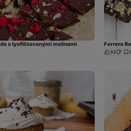
a s lyofilizovanými malinami
Ferrero R
53
ílet
kaz
Cookie
Dough
tyčinky