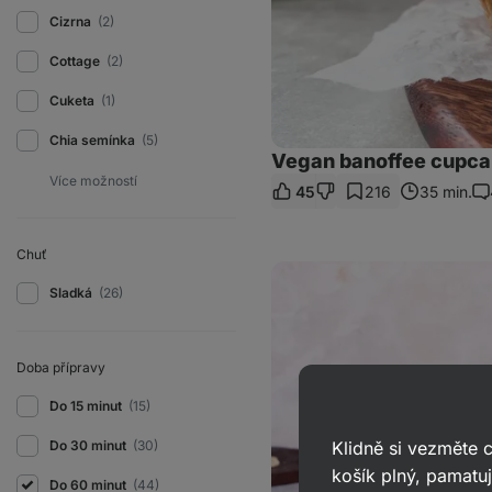
Cizrna
(2)
Cottage
(2)
Cuketa
(1)
Chia semínka
(5)
Vegan banoffee cupc
45
216
35 min.
Ko
Chuť
Reese's
dezert
Sladká
(26)
do
skleničky
Doba přípravy
Do 15 minut
(15)
Klidně si vezměte
Do 30 minut
(30)
košík plný, pamatuj
Do 60 minut
(44)