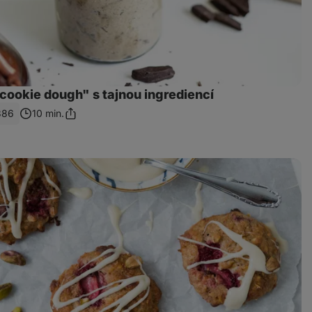
cookie dough" s tajnou ingrediencí
386
10 min.
Sdílet
odkaz