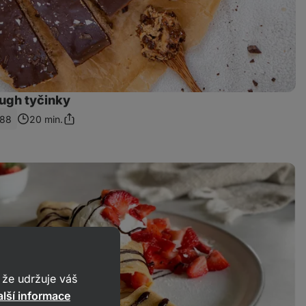
ugh tyčinky
188
20 min.
Sdílet
odkaz
že udržuje váš
lší informace