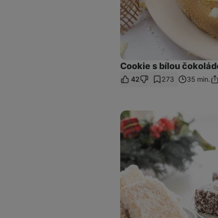
Cookie s bílou čokol
42
273
35 min.
Sd
od
Vánoční
kokosoví
ježci