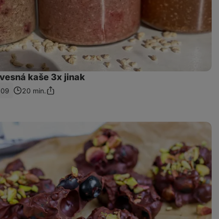
vesná kaše 3x jinak
209
20 min.
Sdílet
odkaz