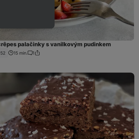
crêpes palačinky s vanilkovým pudinkem
252
15 min.
1
Sdílet
Komentáře
odkaz