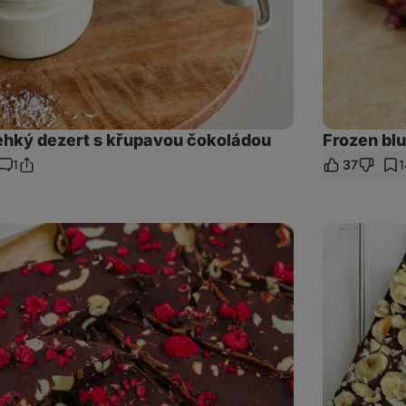
lehký dezert s křupavou čokoládou
Frozen blu
1
37
1
Sdílet
Komentáře
odkaz
Ferrero
Rocher
proteinové
tyčinky