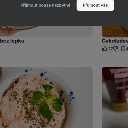
Přijmout pouze nezbytné
Přijmout vše
bez lepku
Čokoládov
27
et
az
Jahodová
proteinová
smoothie
bowl