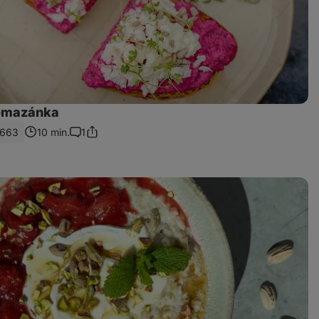
omazánka
663
10 min.
1
Sdílet
Komentáře
odkaz