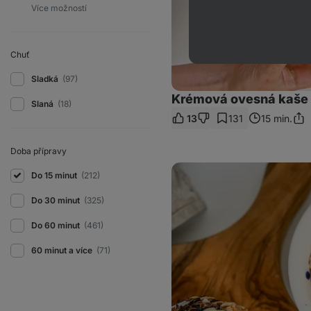
Chuť
Sladká
(97)
Krémová ovesná kaše 
Slaná
(18)
13
131
15 min.
Sdíl
odk
Doba přípravy
Celerová
Do 15 minut
(212)
pomazánka
s
mrkví
Do 30 minut
(325)
Do 60 minut
(461)
60 minut a více
(71)