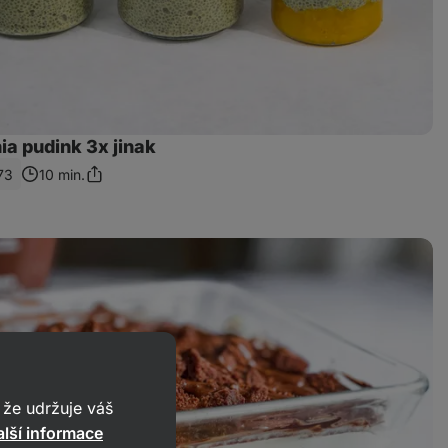
a pudink 3x jinak
73
10 min.
Sdílet
odkaz
že udržuje váš
lší informace