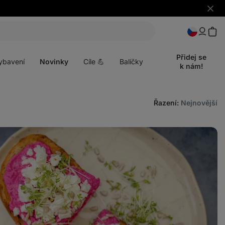
Skrýt
upozo
t
Otevřít
menu
Přidej se
ybavení
Novinky
Cíle 💪
Balíčky
k nám!
Řazení
:
Nejnovější