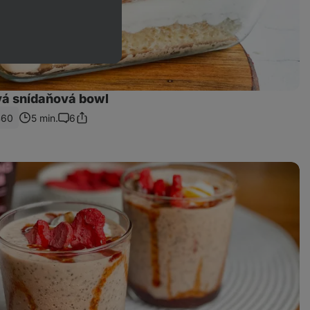
á snídaňová bowl
460
5 min.
6
Sdílet
Komentáře
odkaz