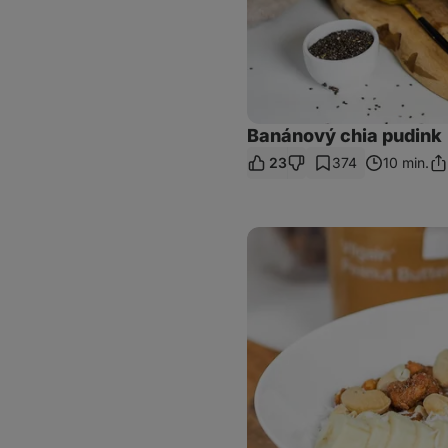
Banánový chia pudink
23
374
10 min.
Sdí
od
Jogurtový
chia
puding
s
ovocem