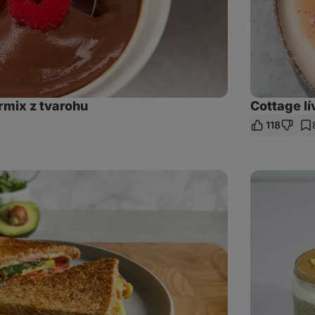
rmix z tvarohu
Cottage l
118
let
kaz
Matcha
chia
pudink
3x
jinak