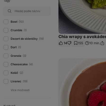
Tagy
Bowl
(10)
Crumble
(1)
Chia wrapy s avokáde
Dezert do skleničky
(19)
14
155
10 min.
Sdíl
Dort
(1)
odk
Granola
(3)
Domácí
čokoládový
Cheesecake
(4)
termix
z
Koláč
(2)
tvarohu
Lívanec
(19)
Kuchyně