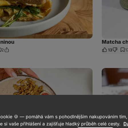
aninou
Matcha chi
2
13
1
Sdílet
omentáře
odkaz
Čokoládová
snídaňová
bowl
 cookie 🍪 — pomáhá vám s pohodlnějším nakupováním tím, 
e si vaše přihlášení a zajišťuje hladký průběh celé cesty.
Da