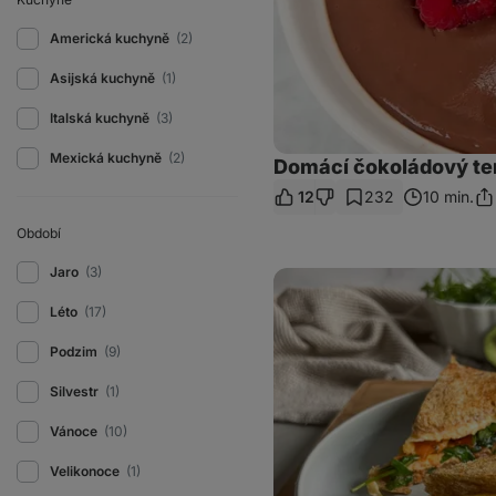
Americká kuchyně
(2)
Asijská kuchyně
(1)
Italská kuchyně
(3)
Mexická kuchyně
(2)
Domácí čokoládový te
12
232
10 min.
Sdí
od
Období
Jaro
(3)
Vaječný
sendvič
se
Léto
(17)
slaninou
Podzim
(9)
Silvestr
(1)
Vánoce
(10)
Velikonoce
(1)