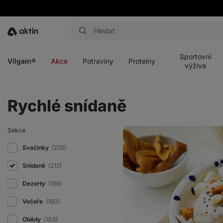
Aktin
Otevřít
Otevřít
Otevřít
Otevřít
menu
menu
menu
menu
Sportovní
Vilgain®
Akce
Potraviny
Proteiny
výživa
Rychlé snídaně
Mango
Sekce
Sticky
Oatmeal
Svačinky
(235)
Snídaně
(212)
Dezerty
(166)
Večeře
(160)
Obědy
(103)