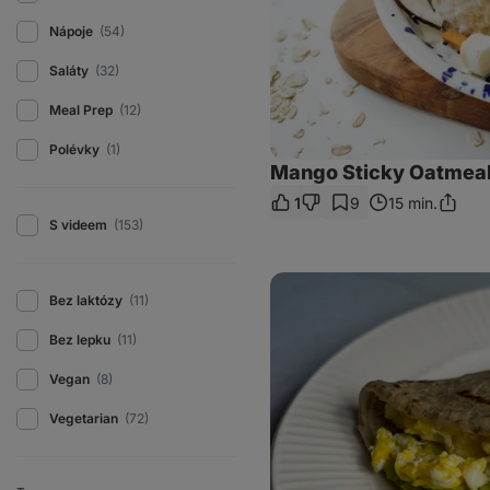
Nápoje
(54)
Saláty
(32)
Meal Prep
(12)
Polévky
(1)
Mango Sticky Oatmea
1
9
15 min.
Sdílet
S videem
(153)
odkaz
Chia
wrapy
Bez laktózy
(11)
s
avokádem
Bez lepku
(11)
a
vejcem
Vegan
(8)
Vegetarian
(72)