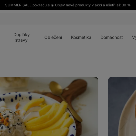
SUMMER SALE pokračuje ☀️ Objev nové produkty v akci a ušetři až 30 %
Otevřít
Otevřít
Otevřít
Otevřít
Otevří
menu
menu
menu
menu
menu
Doplňky
Oblečení
Kosmetika
Domácnost
V
stravy
Řepová
pomazánka