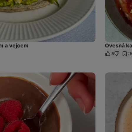
m a vejcem
Ovesná ka
5
2
et
az
Cottage
lívance
s
tvarohem
a
džemem