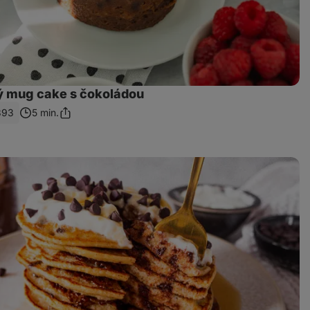
ý mug cake s čokoládou
393
5 min.
Sdílet
odkaz