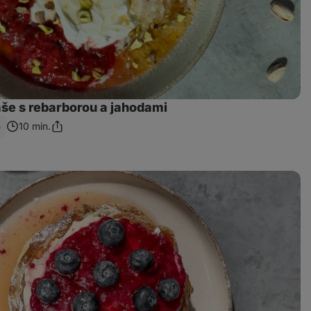
še s rebarborou a jahodami
5
10 min.
Sdílet
odkaz