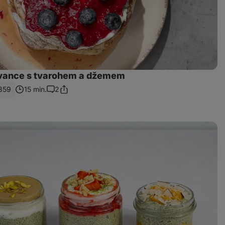
ívance s tvarohem a džemem
859
15 min.
2
Sdílet
Komentáře
odkaz