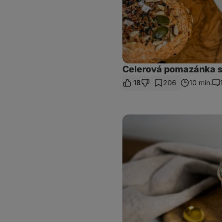
Celerová pomazánka s
18
206
10 min.
Ko
Banánový
chia
pudink