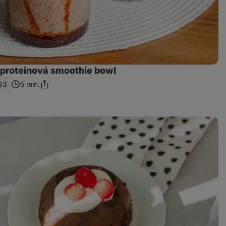
proteinová smoothie bowl
83
5 min.
Sdílet
odkaz