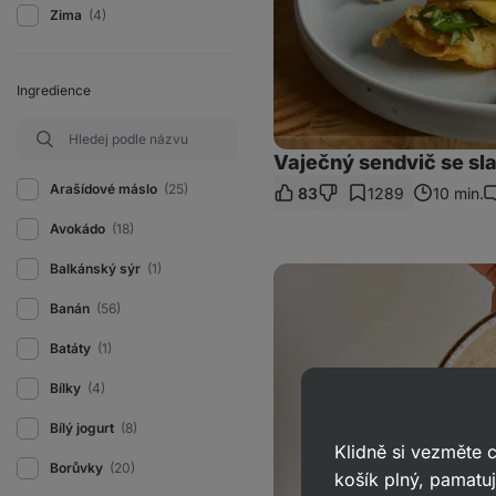
Zima
(4)
Ingredience
Vaječný sendvič se sl
Arašídové máslo
(25)
83
1289
10 min.
K
Avokádo
(18)
Balkánský sýr
(1)
Krémová
ovesná
kaše
Banán
(56)
bez
lepku
Batáty
(1)
Bílky
(4)
Bílý jogurt
(8)
Klidně si vezměte
Borůvky
(20)
košík plný, pamatuj