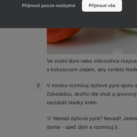
Přijmout pouze nezbytné
Přijmout vše
Ve vodní lázni nebo mikrovlnce rozpus
s kokosovým olejem, aby vznikla hlad
V mixéru rozmixuj dýňové pyré spolu 
čokoládou, skořicí dle chuti a javoro
nezískáš hladký krém.
💡 Nemáš dýňové pyré? Nevadí! Jedno
doma - upeč dýni a rozmixuj ji.