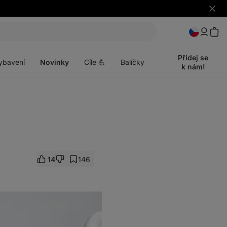
Skrýt
upozo
t
Otevřít
menu
Přidej se
ybavení
Novinky
Cíle 💪
Balíčky
k nám!
14
146