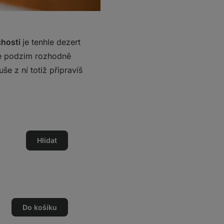
hosti
je tenhle dezert
hle podzim rozhodně
e z ní totiž připravíš
Hlídat
Do košíku