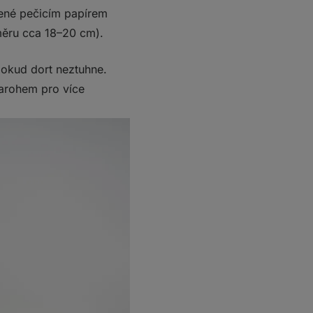
žené pečicím papírem
ěru cca 18–20 cm).
dokud dort neztuhne.
varohem pro více