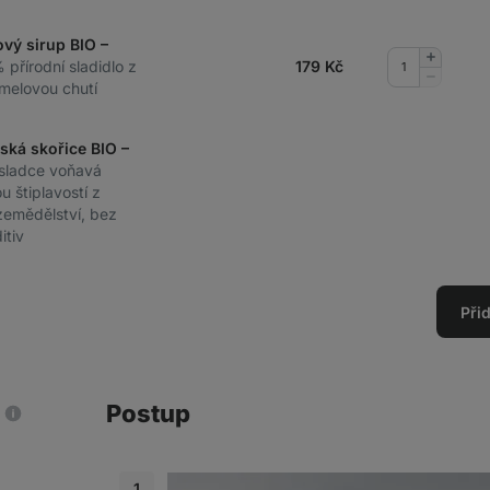
ový sirup BIO –
Přidat
 přírodní sladidlo z
179
Kč
množství
Odebrat
melovou chutí
množství
nská skořice BIO –
 sladce voňavá
u štiplavostí z
zemědělství, bez
itiv
Při
Postup