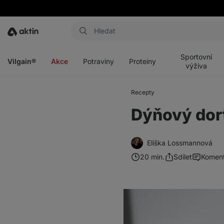
Aktin
Otevřít
Otevřít
Otevřít
Otevřít
menu
menu
menu
menu
Sportovní
Vilgain®
Akce
Potraviny
Proteiny
výživa
Recepty
Dýňový dort 
Eliška Lossmannová
20 min.
Sdílet
Komen