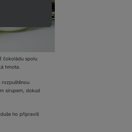
ť čokoládu spolu
ká hmota.
s rozpuštěnou
vým sirupem, dokud
duše ho připravíš