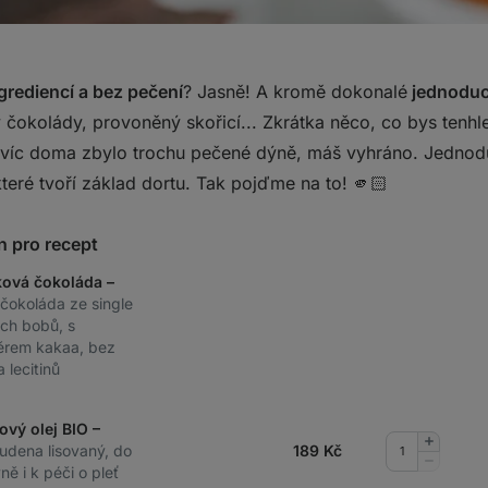
ngrediencí a bez pečení
? Jasně! A kromě dokonalé
jednoduc
ý čokolády, provoněný skořicí... Zkrátka něco, co bys ten
navíc doma zbylo trochu pečené dýně, máš vyhráno. Jednoduš
eré tvoří základ dortu. Tak pojďme na to! 🫵🏻
n pro recept
ková čokoláda –
í čokoláda ze single
ých bobů, s
rem kakaa, bez
a lecitinů
ový olej BIO –
Přidat
tudena lisovaný, do
189
Kč
množství
Odebrat
ě i k péči o pleť
množství