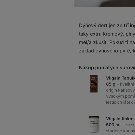
Dýňový dort jen ze
tří i
taky extra krémový, pln
měl/a zkusit! Pokud ti 
základ dýňového pyré, kt
Nákup použitých surovi
Vilgain Tabul
85 g
– kvalitn
origin kakaov
vysokým pomě
leštících látek 
Vilgain Kokos
500 ml
– za s
studené kuchyn