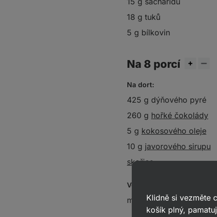
15 g sacharidů
18 g tuků
5 g bílkovin
Na 8 porcí
Na dort:
425 g dýňového pyré
260 g
hořké čokolády
5 g
kokosového oleje
10 g
javorového sirupu
skořice
Volitelně k podávání:
Klidně si vezměte
měkký tvaroh
košík plný, pamatuj