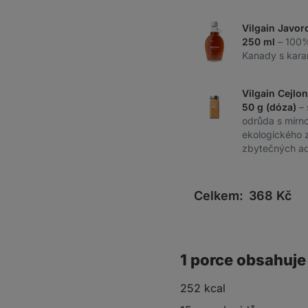
Vilgain Javor
250 ml
– 100%
Kanady s kara
Vilgain Cejlo
50 g (dóza)
–
odrůda s mírno
ekologického 
zbytečných ad
Celkem:
368
Kč
1 porce obsahuje
252 kcal