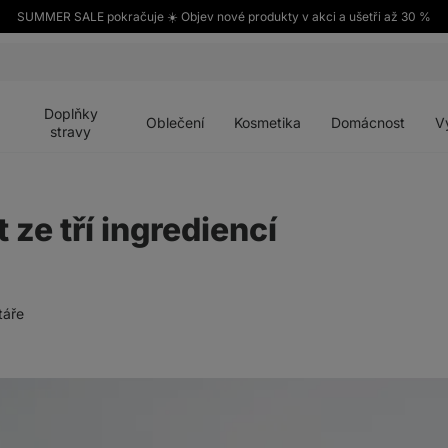
SUMMER SALE pokračuje ☀️ Objev nové produkty v akci a ušetři až 30 %
Otevřít
Otevřít
Otevřít
Otevřít
Otevří
menu
menu
menu
menu
menu
Doplňky
Oblečení
Kosmetika
Domácnost
V
stravy
ze tří ingrediencí
táře