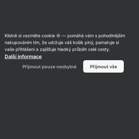
Aktin
Recepty
Klidně si vezměte cookie 🍪 — pomáhá vám s pohodlnějším
Domácí čokoládová granola
nakupováním tím, že udržuje váš košík plný, pamatuje si
vaše přihlášení a zajišťuje hladký průběh celé cesty.
Veronika Žmolilová
Další informace
30 min.
Sdílet
Komentáře
23
232
Přijmout pouze nezbytné
Přijmout vše