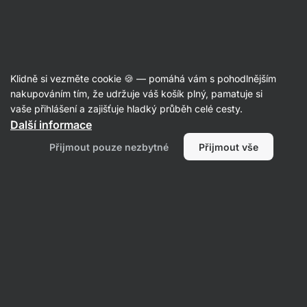
Aktin
Recepty
Klidně si vezměte cookie 🍪 — pomáhá vám s pohodlnějším
Proteinové tiramisu
nakupováním tím, že udržuje váš košík plný, pamatuje si
vaše přihlášení a zajišťuje hladký průběh celé cesty.
Michaela Dobiášová
Další informace
45 min.
Sdílet
Komentáře
14
98
524
Přijmout pouze nezbytné
Přijmout vše