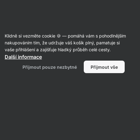
Aktin
Články
Klidně si vezměte cookie 🍪 — pomáhá vám s pohodlnějším
Je retinol opravdu takový klenot při
nakupováním tím, že udržuje váš košík plný, pamatuje si
vaše přihlášení a zajišťuje hladký průběh celé cesty.
péči o pleť?
Další informace
Bc. Karolína Šimečková
10. 04. 2024
Přijmout pouze nezbytné
Přijmout vše
ověřil/a
Mgr. Kristýna Kovářová a PhDr. Barbora
Matějčková
Sdílet
Komentáře
1
4