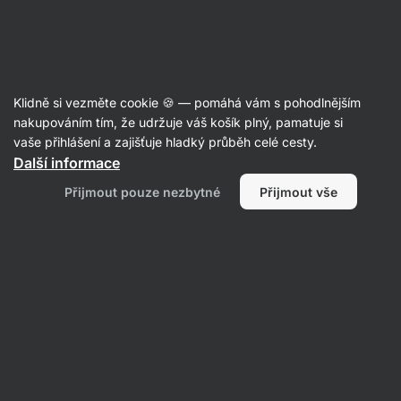
Aktin
Recepty
Klidně si vezměte cookie 🍪 — pomáhá vám s pohodlnějším
Kuřecí pirohy s ořechovou
nakupováním tím, že udržuje váš košík plný, pamatuje si
vaše přihlášení a zajišťuje hladký průběh celé cesty.
drobenkou
Další informace
Karolína Kramářová
Přijmout pouze nezbytné
Přijmout vše
45 min.
Sdílet
Komentáře
53
304