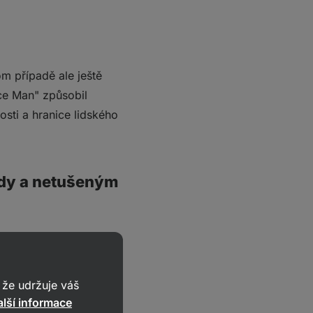
om případě ale ještě
ce Man" způsobil
sti a hranice lidského
ědy a netušeným
a sebevraždu) a zůstal
t šel dál.
Stále však
 z toho mu nenabízelo
že udržuje váš
lší informace