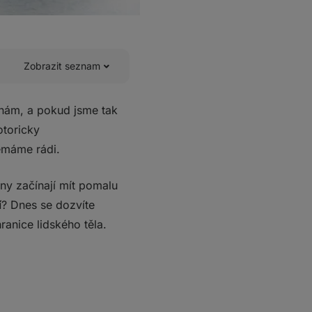
Zobrazit seznam
unám, a pokud jsme tak
otoricky
chopnostem
nemáme rádi.
zrak?
y začínají mít pomalu
í
? Dnes se dozvíte
ranice lidského těla.