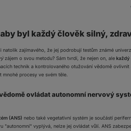
 aby byl každý člověk silný, zdra
i natolik zajímavého, že jej podrobují testům známé univer
vý
zájem o svou metodu? Sám tvrdí, že nejen on, ale
každý 
acích technik a kontrolovaného otužování vědomě ovlivnit
at mnohé procesy ve svém těle.
vědomě ovládat autonomní nervový syst
tém (ANS)
nebo také vegetativní systém je součástí perife
vu "autonomní" vyplývá, nelze jej ovládat vůlí. ANS zabez