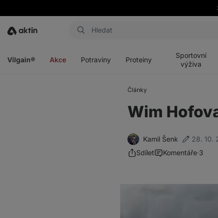
Aktin
Otevřít
Otevřít
Otevřít
Otevřít
menu
menu
menu
menu
Sportovní
Vilgain®
Akce
Potraviny
Proteiny
výživa
Články
Wim Hofova 
Kamil Šenk
28. 10.
Sdílet
Komentáře
3