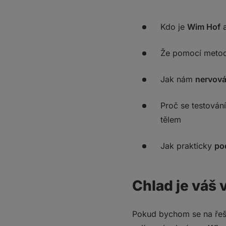
1. Zajistěte si poh
2. Připravte se 
3. Dýchejte a pono
Kdo je
Wim Hof
a
4. Vydechněte veš
5. Pomalu a hlub
Že pomocí meto
Dechové kolo zopa
Máte to za sebou! Gr
Jak nám
nervová
Co si z toho vzít?
Proč se testován
tělem
Jak prakticky
po
Chlad je váš v
Pokud bychom se na řeše