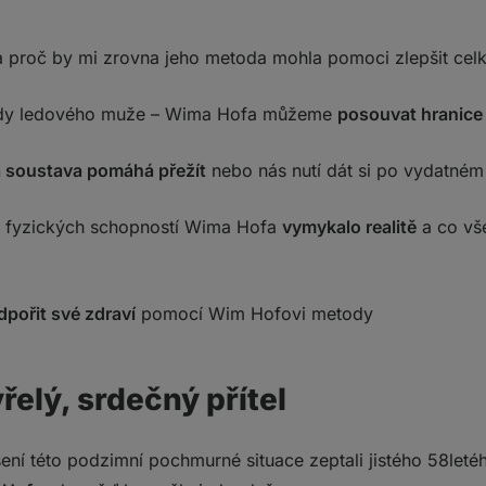
odlí a zavřete oči
hlubokým a kontrolovaným dýcháním
řte se do svého nitra
 proč by mi zrovna jeho metoda mohla pomoci zlepšit cel
kerý vzduch a zadržte dech tak dlouho, jak to jen půjde
oce se nadechněte
dy ledového muže – Wima Hofa můžeme
posouvat hranice 
kujte vícekrát a přesuňte se do koupelny ke studené sprš
atulujeme k dobití ledovou energií
 soustava pomáhá přežít
nebo nás nutí dát si po vydatné
í fyzických schopností Wima Hofa
vymykalo realitě
a co vš
dpořit své zdraví
pomocí Wim Hofovi metody
řelý, srdečný přítel
ní této podzimní pochmurné situace zeptali jistého 58let