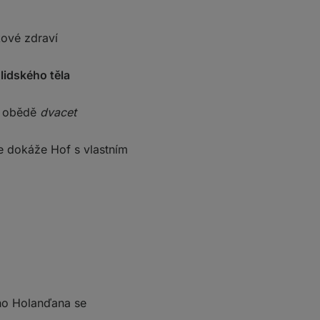
kové zdraví
lidského těla
e
m obědě
dvacet
e dokáže Hof s vlastním
ého Holanďana se