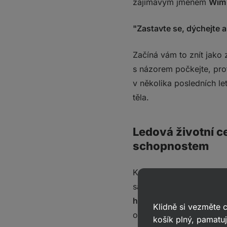
zajímavým jménem
Wim
"
Zastavte se, dýchejte a 
Začíná vám to znít jako 
s názorem počkejte, pro
v několika posledních le
těla.
Ledová životní 
schopnostem
Když Wim Hofovi v roce 
sám se čtyřmi dětmi, nem
hledal smíření a katarzi
,
Klidně si vezměte
odpovědi, které hledal.
košík plný, pamatuj