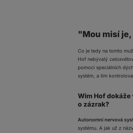
"Mou misí je,
Co je tedy na tomto muž
Hof nebývalý
celosvěto
pomocí speciálních dých
systém, a tím kontrolov
Wim Hof dokáže 
o zázrak?
Autonomní nervová sys
systému. A jak už z náz