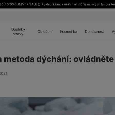
36:40:02
SUMMER SALE ⏰ Poslední šance ušetřit až 30 % na svých favourite
Otevřít
Otevřít
Otevřít
Otevřít
Otevří
menu
menu
menu
menu
menu
Doplňky
Oblečení
Kosmetika
Domácnost
V
stravy
metoda dýchání: ovládněte v
 2021