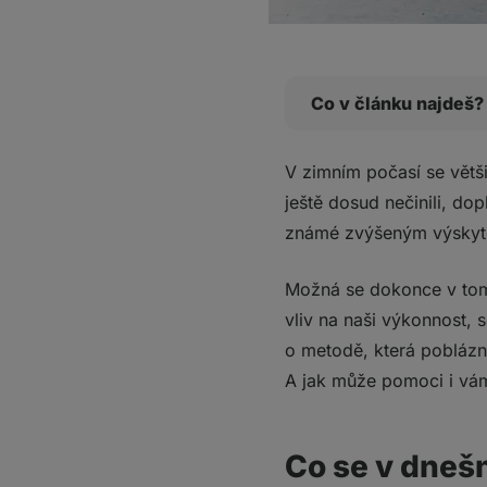
Co v článku najdeš?
Co se v dnešním "le
V zimním počasí se větš
Chlad je váš vřelý, sr
ještě dosud nečinili, d
Ledová životní c
známé zvýšeným výskyte
"Mou misí je, aby byl
Wim Hof dokáže v
Možná se dokonce v tom
Sympatikus nám p
vliv na naši výkonnost,
Parasympatikus má
o metodě, která poblázni
Wim dokáže aktivo
A jak může pomoci i vá
Co vše dokáže Wim H
Wim Hof a jeho osob
Jaký je princip Wim
Co se v dneš