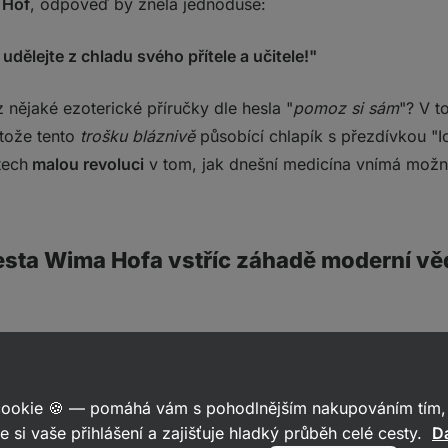
 Hof
, odpověď by zněla jednoduše:
udělejte z chladu svého přítele a učitele!"
z nějaké ezoterické příručky dle hesla "
pomoz si sám
"? V t
tože tento
trošku bláznivě
působící chlapík s přezdívkou "I
tech
malou revoluci
v tom, jak dnešní medicína vnímá možno
cesta Wima Hofa vstříc záhadě moderní v
1994 tragicky zemřela manželka trpící depresemi (spáchal
ěl moc času na truchlení. Musel se postarat o rodinu a živo
 praktikoval jógu, studoval různé filosofické směry, ale nic
 cookie 🍪 — pomáhá vám s pohodlnějším nakupováním tím, 
e si vaše přihlášení a zajišťuje hladký průběh celé cesty.
Da