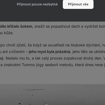
Přijmout pouze nezbytné
Přijmout vše
ví blízký vztah k chladu a otužování.
Když tak jednou večer 
) se mu v hlavě honily desítky myšlenek, zpozoroval lehce 
lšího rozmýšlení se svlékl a přes křehkou vrstvu ledu se po
 tělo křičelo šokem
, snažil se popadnout dech a vydržet bole
ho kůže.
po chvíli zjistil, že když se soustředí na hluboké dýchání,
u ani cvičením –
jeho mysl byla prázdná
, jeho tělo se uklid
ný
. Nedalo mu to, a tak celý proces zopakoval druhý den. 
 a znalostmi Tummo jógy sestavil metodu, která dnes nese j