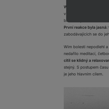
Wim měl již ale od dětst
v parku a (dle jeho slov
blízkého jezírka. Bez de
První reakce byla jasná:
zabodávajících se do je
Wim bolesti nepodlehl a 
nedařilo meditací, četbo
cítil se klidný a relaxova
stejný. S postupem času
je jeho hlavním cílem.