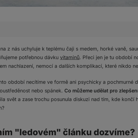
dovém" článku dozvíme?
ina z nás uchyluje k teplému čaji s medem, horké vaně, sa
dečný přítel
oplňujeme potřebnou dávku
vitaminů
. Přeci jen je tu období n
esta Wima Hofa vstříc záhadě moderní vědy a netušeným s
m nachlazení, nemocí a dalších komplikací, které nikdo 
 každý člověk silný, zdravý a šťastný“
ědomě ovládat autonomní nervový systém. Jedná se o zá
to období necítíme ve formě ani psychicky a pochmurné dn
omáhá přežít drsné podmínky
 soustředěnost nebo spánek.
Co můžeme udělat pro zlepšen
 na starosti odpočinek a zažívání
la svět a zase trochu posunula diskuzi nad tím, kde končí h
vat schopnosti, které jsou u běžného člověka nevyužité
m?
of s vlastním tělem?
ní výzvy
 Hofovy metody?
ním "ledovém" článku dozvíme?