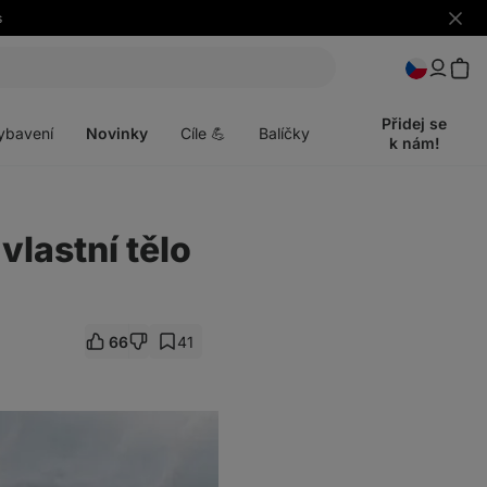
s
Skrýt
upozo
t
Otevřít
menu
Přidej se
ybavení
Novinky
Cíle 💪
Balíčky
k nám!
lastní tělo
66
41