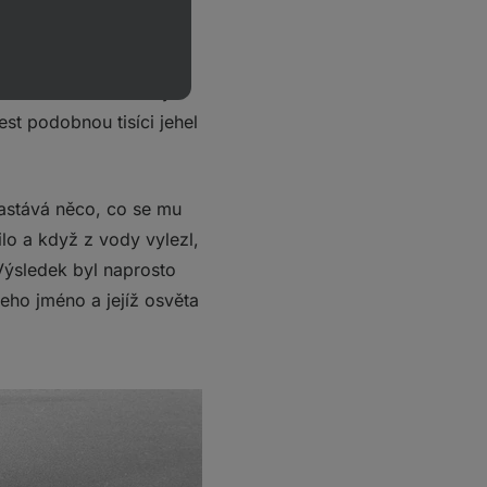
seděl na lavičce
zamrzlou hladinu
nořil do mrazivé vody.
st podobnou tisíci jehel
 nastává něco, co se mu
nilo a když z vody vylezl,
Výsledek byl naprosto
eho jméno a jejíž osvěta